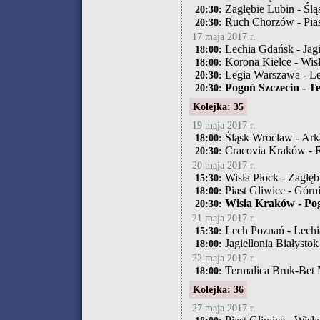
Zagłębie Lubin - Śl
20:30:
Ruch Chorzów - Pias
20:30:
17 maja 2017 r.
Lechia Gdańsk - Jagi
18:00:
Korona Kielce - Wis
18:00:
Legia Warszawa - L
20:30:
Pogoń Szczecin - Te
20:30:
Kolejka: 35
19 maja 2017 r.
Śląsk Wrocław - Ark
18:00:
Cracovia Kraków - 
20:30:
20 maja 2017 r.
Wisła Płock - Zagłęb
15:30:
Piast Gliwice - Górn
18:00:
Wisła Kraków - Pog
20:30:
21 maja 2017 r.
Lech Poznań - Lech
15:30:
Jagiellonia Białysto
18:00:
22 maja 2017 r.
Termalica Bruk-Bet N
18:00:
Kolejka: 36
27 maja 2017 r.