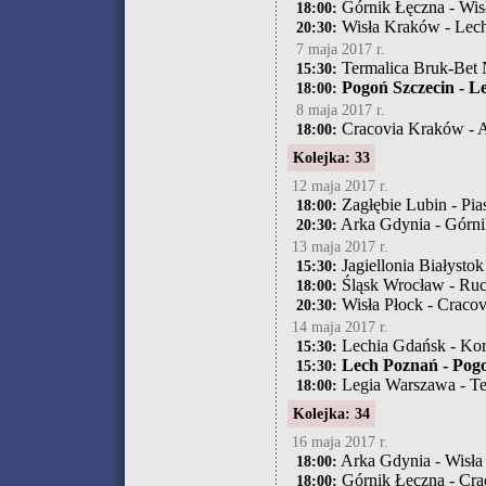
Górnik Łęczna - Wis
18:00:
Wisła Kraków - Lec
20:30:
7 maja 2017 r.
Termalica Bruk-Bet 
15:30:
Pogoń Szczecin - L
18:00:
8 maja 2017 r.
Cracovia Kraków - 
18:00:
Kolejka: 33
12 maja 2017 r.
Zagłębie Lubin - Pia
18:00:
Arka Gdynia - Górni
20:30:
13 maja 2017 r.
Jagiellonia Białysto
15:30:
Śląsk Wrocław - Ru
18:00:
Wisła Płock - Craco
20:30:
14 maja 2017 r.
Lechia Gdańsk - Kor
15:30:
Lech Poznań - Pogo
15:30:
Legia Warszawa - Te
18:00:
Kolejka: 34
16 maja 2017 r.
Arka Gdynia - Wisła
18:00:
Górnik Łęczna - Cr
18:00: