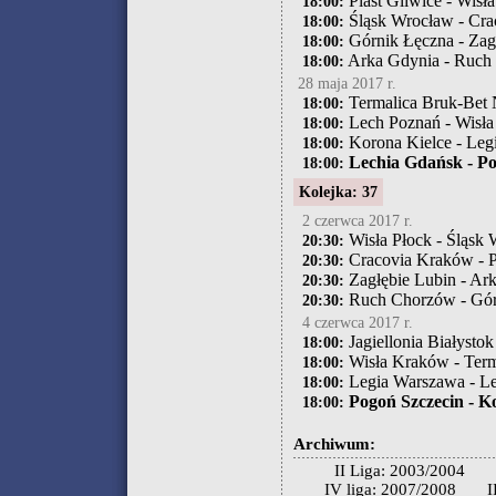
Piast Gliwice - Wisła
18:00:
Śląsk Wrocław - Cr
18:00:
Górnik Łęczna - Zag
18:00:
Arka Gdynia - Ruch
18:00:
28 maja 2017 r.
Termalica Bruk-Bet Ni
18:00:
Lech Poznań - Wisł
18:00:
Korona Kielce - Leg
18:00:
Lechia Gdańsk - Po
18:00:
Kolejka: 37
2 czerwca 2017 r.
Wisła Płock - Śląsk
20:30:
Cracovia Kraków - P
20:30:
Zagłębie Lubin - Ar
20:30:
Ruch Chorzów - Gór
20:30:
4 czerwca 2017 r.
Jagiellonia Białysto
18:00:
Wisła Kraków - Term
18:00:
Legia Warszawa - L
18:00:
Pogoń Szczecin - K
18:00:
Archiwum:
II Liga: 2003/2004
IV liga: 2007/2008
I