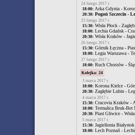
24 lutego 2017 r.
Arka Gdynia - Koron
18:00:
Pogoń Szczecin - L
20:30:
25 lutego 2017 r.
Wisła Płock - Zagłęb
15:30:
Lechia Gdańsk - Cr
18:00:
Wisła Kraków - Jagie
20:30:
26 lutego 2017 r.
Górnik Łęczna - Pias
15:30:
Legia Warszawa - Te
18:00:
27 lutego 2017 r.
Ruch Chorzów - Ślą
18:00:
Kolejka: 24
3 marca 2017 r.
Korona Kielce - Gór
18:00:
Zagłębie Lubin - Le
20:30:
4 marca 2017 r.
Cracovia Kraków - 
15:30:
Termalica Bruk-Bet 
18:00:
Piast Gliwice - Wis
20:30:
5 marca 2017 r.
Jagiellonia Białysto
15:30:
Lech Poznań - Lech
18:00: