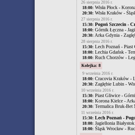
26 sierpnia 2016 r.
Wisła Płock - Koron
18:00:
Wisła Kraków - Ślą
20:30:
27 sierpnia 2016 r.
Pogoń Szczecin - C
15:30:
Górnik Łęczna - Jagi
18:00:
Arka Gdynia - Zagłę
20:30:
28 sierpnia 2016 r.
Lech Poznań - Piast 
15:30:
Lechia Gdańsk - Ter
18:00:
Ruch Chorzów - Leg
18:00:
Kolejka: 8
9 września 2016 r.
Cracovia Kraków - 
18:00:
Zagłębie Lubin - Wis
20:30:
10 września 2016 r.
Piast Gliwice - Górn
15:30:
Korona Kielce - Ark
18:00:
Termalica Bruk-Bet 
20:30:
11 września 2016 r.
Lech Poznań - Pogo
15:30:
Jagiellonia Białysto
18:00:
Śląsk Wrocław - Ru
18:00: