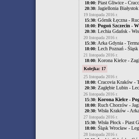
Piast Gliwice - Cra
18:00:
Jagiellonia Białysto
20:30:
19 listopada 2016 r.
Górnik Łęczna - Ru
15:30:
Pogoń Szczecin - W
18:00:
Lechia Gdańsk - Wis
20:30:
20 listopada 2016 r.
Arka Gdynia - Terma
15:30:
Lech Poznań - Śląs
18:00:
21 listopada 2016 r.
Korona Kielce - Zag
18:00:
Kolejka: 17
25 listopada 2016 r.
Cracovia Kraków - T
18:00:
Zagłębie Lubin - Le
20:30:
26 listopada 2016 r.
Korona Kielce - Po
15:30:
Ruch Chorzów - Jagie
18:00:
Wisła Kraków - Ark
20:30:
27 listopada 2016 r.
Wisła Płock - Piast G
15:30:
Śląsk Wrocław - Le
18:00:
28 listopada 2016 r.