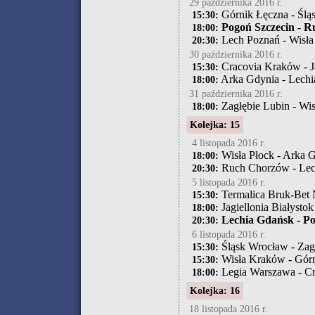
29 października 2016 r.
Górnik Łęczna - Ślą
15:30:
Pogoń Szczecin - 
18:00:
Lech Poznań - Wisła
20:30:
30 października 2016 r.
Cracovia Kraków - Ja
15:30:
Arka Gdynia - Lech
18:00:
31 października 2016 r.
Zagłębie Lubin - Wi
18:00:
Kolejka: 15
4 listopada 2016 r.
Wisła Płock - Arka 
18:00:
Ruch Chorzów - Lec
20:30:
5 listopada 2016 r.
Termalica Bruk-Bet N
15:30:
Jagiellonia Białystok
18:00:
Lechia Gdańsk - Po
20:30:
6 listopada 2016 r.
Śląsk Wrocław - Zag
15:30:
Wisła Kraków - Gór
15:30:
Legia Warszawa - C
18:00:
Kolejka: 16
18 listopada 2016 r.