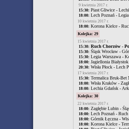
9 kwietnia 2017 r.
Piast Gliwice - Lech
15:30:
Lech Poznań - Legi
18:00:
10 kwietnia 2017 r.
Korona Kielce - Ru
18:00:
Kolejka: 29
15 kwietnia 2017 r.
Ruch Chorzów - Po
15:30:
Śląsk Wrocław - Gór
15:30:
Legia Warszawa - Ko
15:30:
Jagiellonia Białysto
18:00:
Wisła Płock - Lech 
20:30:
17 kwietnia 2017 r.
Termalica Bruk-Bet N
15:30:
Wisła Kraków - Zagł
18:00:
Lechia Gdańsk - Ar
18:00:
Kolejka: 30
22 kwietnia 2017 r.
Zagłębie Lubin - Śl
18:00:
Lech Poznań - Ruch
18:00:
Górnik Łęczna - Wi
18:00:
Korona Kielce - Term
18:00: