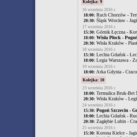
Kolejka: 9
16 września 2016 r.
Ruch Chorzów - Term
18:00:
Śląsk Wrocław - Jagi
20:30:
17 września 2016 r.
Górnik Łęczna - Kor
15:30:
Wisła Płock - Pogoń
18:00:
Wisła Kraków - Pias
20:30:
18 września 2016 r.
Lechia Gdańsk - Le
15:30:
Legia Warszawa - Za
18:00:
19 września 2016 r.
Arka Gdynia - Crac
18:00:
Kolejka: 10
23 września 2016 r.
Termalica Bruk-Bet N
18:00:
Wisła Kraków - Leg
20:30:
24 września 2016 r.
Pogoń Szczecin - G
15:30:
Lechia Gdańsk - Ru
18:00:
Zagłębie Lubin - Cr
20:30:
25 września 2016 r.
Korona Kielce - Jagie
15:30: