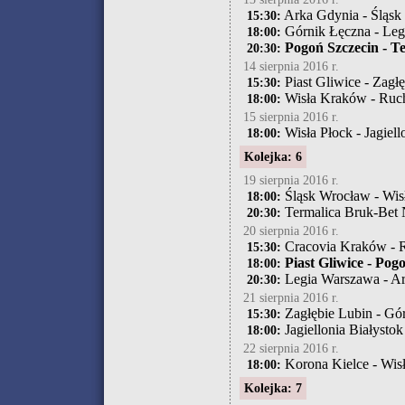
Arka Gdynia - Śląsk
15:30:
Górnik Łęczna - Le
18:00:
Pogoń Szczecin - Te
20:30:
14 sierpnia 2016 r.
Piast Gliwice - Zagł
15:30:
Wisła Kraków - Ruc
18:00:
15 sierpnia 2016 r.
Wisła Płock - Jagiell
18:00:
Kolejka: 6
19 sierpnia 2016 r.
Śląsk Wrocław - Wis
18:00:
Termalica Bruk-Bet 
20:30:
20 sierpnia 2016 r.
Cracovia Kraków - 
15:30:
Piast Gliwice - Pog
18:00:
Legia Warszawa - A
20:30:
21 sierpnia 2016 r.
Zagłębie Lubin - Gó
15:30:
Jagiellonia Białysto
18:00:
22 sierpnia 2016 r.
Korona Kielce - Wis
18:00:
Kolejka: 7