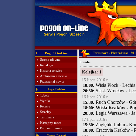
Terminarz - Ekstraklasa: 20
Pogoń On-Line
Strona główna
Runda:
Redakcja
Historia serwisu
Kolejka: 1
Archiwum newsów
15 lipca 2016 r.
Przeszukaj newsy
Wisła Płock - Lechi
18:00:
Liga Polska
Śląsk Wrocław - Le
20:30:
Tabela
16 lipca 2016 r.
Wyniki
Ruch Chorzów - Gór
15:30:
Relacje
Wisła Kraków - Pog
18:00:
Strzelcy
Legia Warszawa - Jag
20:30:
Terminarz
17 lipca 2016 r.
Następny mecz
Zagłębie Lubin - Ko
15:30:
Poprzedni mecz
Cracovia Kraków - P
18:00:
Nasza Pogoń