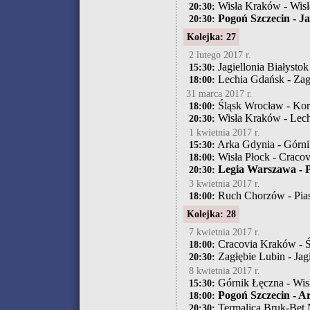
Wisła Kraków - Wisł
20:30:
Pogoń Szczecin - Jag
20:30:
Kolejka: 27
2 lutego 2017 r.
Jagiellonia Białystok
15:30:
Lechia Gdańsk - Zag
18:00:
31 marca 2017 r.
Śląsk Wrocław - Kor
18:00:
Wisła Kraków - Lec
20:30:
1 kwietnia 2017 r.
Arka Gdynia - Górni
15:30:
Wisła Płock - Craco
18:00:
Legia Warszawa - P
20:30:
3 kwietnia 2017 r.
Ruch Chorzów - Pias
18:00:
Kolejka: 28
7 kwietnia 2017 r.
Cracovia Kraków - 
18:00:
Zagłębie Lubin - Jagi
20:30:
8 kwietnia 2017 r.
Górnik Łęczna - Wis
15:30:
Pogoń Szczecin - A
18:00:
Termalica Bruk-Bet 
20:30: