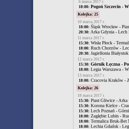
6 marca 2017 r.
Pogoń Szczecin - Wi
18:00:
Kolejka: 25
10 marca 2017 r.
Śląsk Wrocław - Pias
18:00:
Arka Gdynia - Lech
20:30:
11 marca 2017 r.
Wisła Płock - Termal
15:30:
Ruch Chorzów - Lec
18:00:
Jagiellonia Białystok
20:30:
12 marca 2017 r.
Górnik Łęczna - Po
15:30:
Legia Warszawa - W
18:00:
13 marca 2017 r.
Cracovia Kraków - Z
18:00:
Kolejka: 26
18 marca 2017 r.
Piast Gliwice - Arka
15:30:
Korona Kielce - Cra
15:30:
Lech Poznań - Górn
15:30:
Zagłębie Lubin - R
18:00:
Termalica Bruk-Bet 
18:00:
Lechia Gdańsk - Le
18:00: