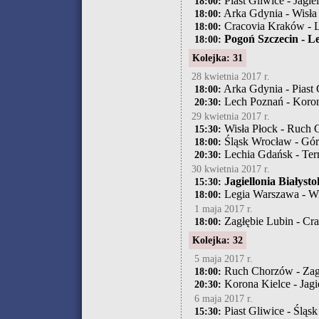
Piast Gliwice - Jagie
18:00:
Arka Gdynia - Wisła
18:00:
Cracovia Kraków - 
18:00:
Pogoń Szczecin - L
18:00:
Kolejka: 31
28 kwietnia 2017 r.
Arka Gdynia - Piast 
18:00:
Lech Poznań - Koron
20:30:
29 kwietnia 2017 r.
Wisła Płock - Ruch
15:30:
Śląsk Wrocław - Gór
18:00:
Lechia Gdańsk - Ter
20:30:
30 kwietnia 2017 r.
Jagiellonia Białysto
15:30:
Legia Warszawa - W
18:00:
1 maja 2017 r.
Zagłębie Lubin - Cr
18:00:
Kolejka: 32
5 maja 2017 r.
Ruch Chorzów - Zag
18:00:
Korona Kielce - Jagie
20:30:
6 maja 2017 r.
Piast Gliwice - Śląs
15:30: