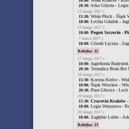
Wisła Kraków - Koro
18:00:
Arka Gdynia - Legi
20:30:
12 lutego 2017 r.
Wisła Płock - Śląsk
15:30:
Lechia Gdańsk - Jagi
18:00:
13 lutego 2017 r.
Pogoń Szczecin - Pi
18:00:
7 marca 2017 r.
Górnik Łęczna - Zag
18:00:
Kolejka: 22
17 lutego 2017 r.
Jagiellonia Białysto
18:00:
Termalica Bruk-Bet 
20:30:
18 lutego 2017 r.
Korona Kielce - Wis
15:30:
Śląsk Wrocław - Wi
18:00:
Piast Gliwice - Lech
20:30:
19 lutego 2017 r.
Cracovia Kraków - 
15:30:
Legia Warszawa - R
18:00:
20 lutego 2017 r.
Zagłębie Lubin - Ar
18:00:
Kolejka: 23