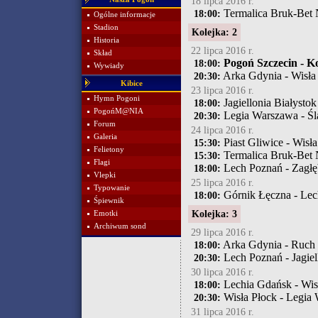
18 lipca 2016 r.
Termalica Bruk-Bet 
18:00:
Ogólne informacje
Stadion
Kolejka: 2
Historia
22 lipca 2016 r.
Skład
Pogoń Szczecin - K
18:00:
Wywiady
Arka Gdynia - Wisł
20:30:
Kibice
23 lipca 2016 r.
Hymn Pogoni
Jagiellonia Białysto
18:00:
PogońM@NIA
Legia Warszawa - Ś
20:30:
Forum
24 lipca 2016 r.
Galeria
Piast Gliwice - Wisła
15:30:
Felietony
Termalica Bruk-Bet 
15:30:
Flagi
Lech Poznań - Zagłę
18:00:
Vlepki
25 lipca 2016 r.
Typowanie
Górnik Łęczna - Lec
18:00:
Śpiewnik
Kolejka: 3
Emotki
Archiwum sond
29 lipca 2016 r.
Arka Gdynia - Ruch
18:00:
Lech Poznań - Jagiel
20:30:
30 lipca 2016 r.
Lechia Gdańsk - Wi
18:00:
Wisła Płock - Legia
20:30:
31 lipca 2016 r.