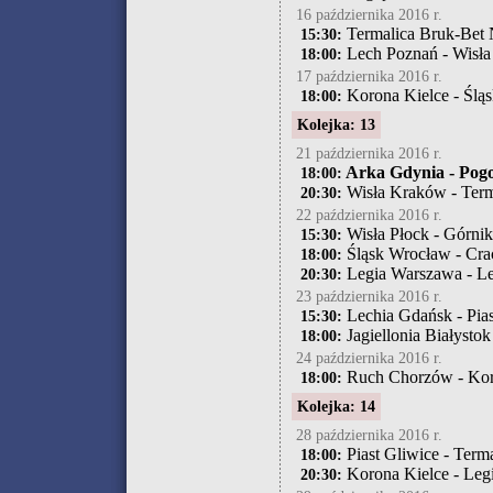
16 października 2016 r.
Termalica Bruk-Bet Ni
15:30:
Lech Poznań - Wisł
18:00:
17 października 2016 r.
Korona Kielce - Ślą
18:00:
Kolejka: 13
21 października 2016 r.
Arka Gdynia - Pogo
18:00:
Wisła Kraków - Term
20:30:
22 października 2016 r.
Wisła Płock - Górni
15:30:
Śląsk Wrocław - Cr
18:00:
Legia Warszawa - L
20:30:
23 października 2016 r.
Lechia Gdańsk - Pias
15:30:
Jagiellonia Białystok
18:00:
24 października 2016 r.
Ruch Chorzów - Kor
18:00:
Kolejka: 14
28 października 2016 r.
Piast Gliwice - Term
18:00:
Korona Kielce - Leg
20:30: