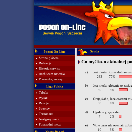
Sonda
Pogoń On-Line
Strona główna
Co myślisz o aktualnej p
Redakcja
Historia serwisu
a)
Jest niezła, Kuras dobrze us
Archiwum newsów
262
77%
Przeszukaj newsy
b)
Jest niezła, głównie to zas
Liga Polska
30
9%
Tabela
Wyniki
c)
Grają słabo, lecz czasami mi
Relacje
30
9%
Strzelcy
d)
Ogólnie grają słabo
Terminarz
7
2%
Następny mecz
Poprzedni mecz
e)
Wole teraz nie oceniać, zob
10
3%
Nasza Pogoń