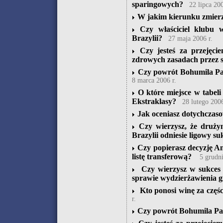
sparingowych?
22 lipca 200
W jakim kierunku zmierz
Czy właściciel klubu 
Brazylii?
27 maja 2006 r.
Czy jesteś za przejęc
zdrowych zasadach przez 
Czy powrót Bohumila Pan
8 marca 2006 r.
O które miejsce w tabel
Ekstraklasy?
28 lutego 2006
Jak oceniasz dotychczaso
Czy wierzysz, że druży
Brazylii odniesie ligowy su
Czy popierasz decyzję An
listę transferową?
5 grudni
Czy wierzysz w sukces
sprawie wydzierżawienia 
Kto ponosi winę za częś
r.
Czy powrót Bohumila Pan