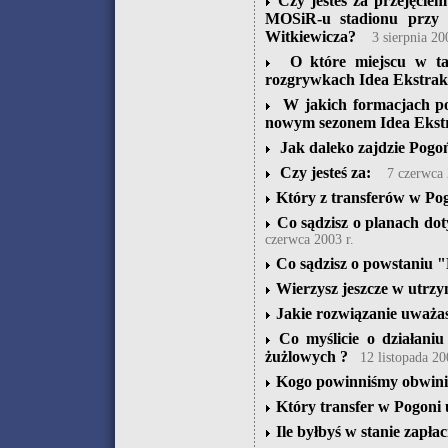
Czy jesteś za przejęci
MOSiR-u stadionu przy 
Witkiewicza?
3 sierpnia 20
O które miejscu w tab
rozgrywkach Idea Ekstrak
W jakich formacjach po
nowym sezonem Idea Ekstr
Jak daleko zajdzie Pogo
Czy jesteś za:
7 czerwca 
Który z transferów w Pog
Co sądzisz o planach do
czerwca 2003 r.
Co sądzisz o powstaniu 
Wierzysz jeszcze w utrzym
Jakie rozwiązanie uważas
Co myślicie o działani
żużlowych ?
12 listopada 20
Kogo powinniśmy obwinia
Który transfer w Pogoni 
Ile byłbyś w stanie zapła