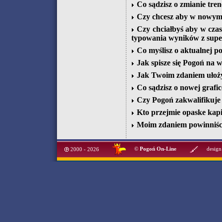
Co sądzisz o zmianie tren
Czy chcesz aby w nowym 
Czy chciałbyś aby w czas
typowania wyników z supe
Co myślisz o aktualnej p
Jak spisze się Pogoń na w
Jak Twoim zdaniem ułoży 
Co sądzisz o nowej grafic
Czy Pogoń zakwalifikuje 
Kto przejmie opaske kap
Moim zdaniem powinniśc
©
Pogoń On-Line
design
2000 - 2026