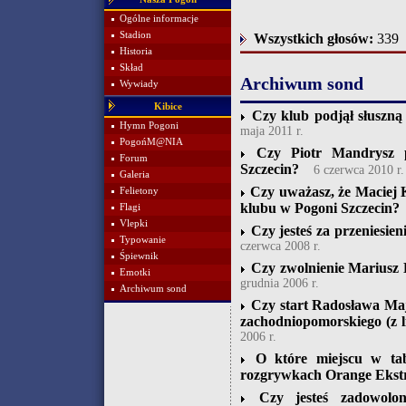
Ogólne informacje
Stadion
Wszystkich głosów:
339
Historia
Skład
Archiwum sond
Wywiady
Kibice
Czy klub podjął słuszną
Hymn Pogoni
maja 2011 r.
PogońM@NIA
Czy Piotr Mandrysz p
Forum
Szczecin?
6 czerwca 2010 r.
Galeria
Czy uważasz, że Maciej 
Felietony
klubu w Pogoni Szczecin?
Flagi
Vlepki
Czy jesteś za przeniesie
Typowanie
czerwca 2008 r.
Śpiewnik
Czy zwolnienie Mariusz 
Emotki
grudnia 2006 r.
Archiwum sond
Czy start Radosława Ma
zachodniopomorskiego (z l
2006 r.
O które miejscu w tab
rozgrywkach Orange Ekstr
Czy jesteś zadowolo