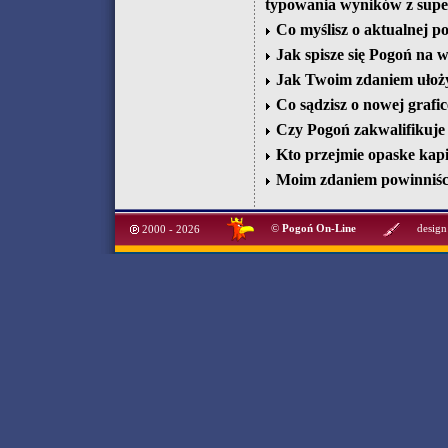
typowania wyników z supe
Co myślisz o aktualnej p
Jak spisze się Pogoń na w
Jak Twoim zdaniem ułoży 
Co sądzisz o nowej grafic
Czy Pogoń zakwalifikuje 
Kto przejmie opaske kap
Moim zdaniem powinniśc
©
Pogoń On-Line
design
2000 - 2026