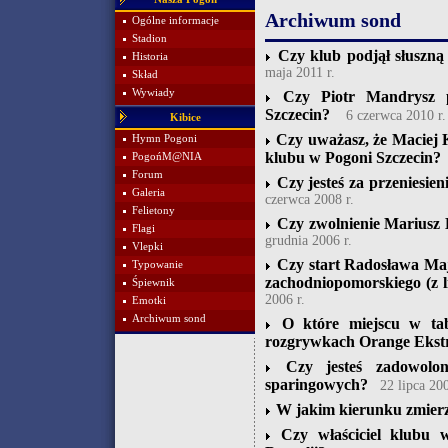
Archiwum sond
Ogólne informacje
Stadion
Czy klub podjął słuszną
Historia
maja 2011 r.
Skład
Wywiady
Czy Piotr Mandrysz p
Szczecin?
6 czerwca 2010 r.
Kibice
Czy uważasz, że Maciej 
Hymn Pogoni
klubu w Pogoni Szczecin?
PogońM@NIA
Forum
Czy jesteś za przeniesie
Galeria
czerwca 2008 r.
Felietony
Czy zwolnienie Mariusz 
Flagi
grudnia 2006 r.
Vlepki
Czy start Radosława Ma
Typowanie
zachodniopomorskiego (z l
Śpiewnik
2006 r.
Emotki
Archiwum sond
O które miejscu w tab
rozgrywkach Orange Ekstr
Czy jesteś zadowolo
sparingowych?
22 lipca 200
W jakim kierunku zmierz
Czy właściciel klubu 