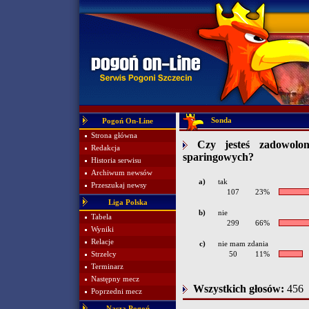
Sonda
Pogoń On-Line
Strona główna
Czy jesteś zadowolo
Redakcja
sparingowych?
Historia serwisu
Archiwum newsów
a)
tak
Przeszukaj newsy
107
23%
Liga Polska
b)
nie
Tabela
299
66%
Wyniki
Relacje
c)
nie mam zdania
Strzelcy
50
11%
Terminarz
Następny mecz
Wszystkich głosów:
456
Poprzedni mecz
Nasza Pogoń