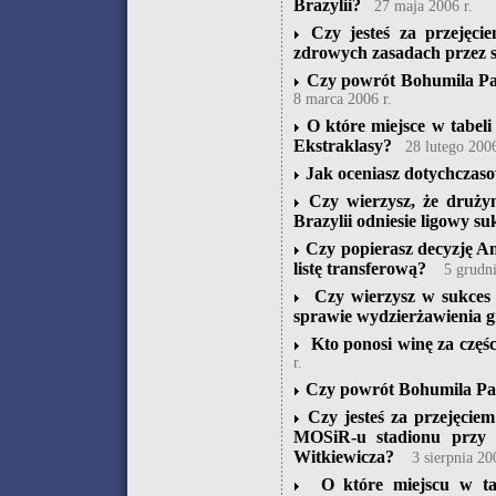
Brazylii?
27 maja 2006 r.
Czy jesteś za przejęc
zdrowych zasadach przez 
Czy powrót Bohumila Pan
8 marca 2006 r.
O które miejsce w tabel
Ekstraklasy?
28 lutego 2006
Jak oceniasz dotychczaso
Czy wierzysz, że druży
Brazylii odniesie ligowy su
Czy popierasz decyzję An
listę transferową?
5 grudni
Czy wierzysz w sukces
sprawie wydzierżawienia 
Kto ponosi winę za częś
r.
Czy powrót Bohumila Pan
Czy jesteś za przejęci
MOSiR-u stadionu przy 
Witkiewicza?
3 sierpnia 20
O które miejscu w tab