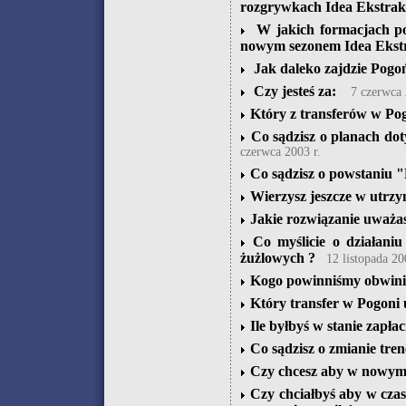
rozgrywkach Idea Ekstrak
W jakich formacjach po
nowym sezonem Idea Ekstr
Jak daleko zajdzie Pogo
Czy jesteś za:
7 czerwca 
Który z transferów w Pog
Co sądzisz o planach do
czerwca 2003 r.
Co sądzisz o powstaniu 
Wierzysz jeszcze w utrzym
Jakie rozwiązanie uważas
Co myślicie o działani
żużlowych ?
12 listopada 20
Kogo powinniśmy obwinia
Który transfer w Pogoni 
Ile byłbyś w stanie zapła
Co sądzisz o zmianie tren
Czy chcesz aby w nowym 
Czy chciałbyś aby w czas