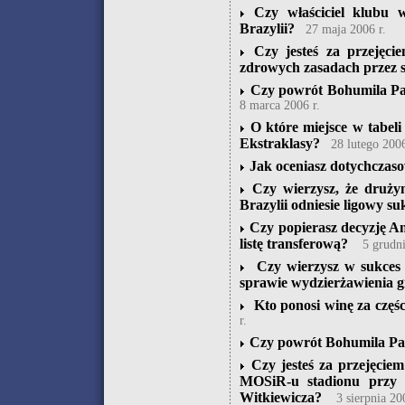
Czy właściciel klubu 
Brazylii?
27 maja 2006 r.
Czy jesteś za przejęc
zdrowych zasadach przez 
Czy powrót Bohumila Pan
8 marca 2006 r.
O które miejsce w tabel
Ekstraklasy?
28 lutego 2006
Jak oceniasz dotychczaso
Czy wierzysz, że druży
Brazylii odniesie ligowy su
Czy popierasz decyzję An
listę transferową?
5 grudni
Czy wierzysz w sukces
sprawie wydzierżawienia 
Kto ponosi winę za częś
r.
Czy powrót Bohumila Pan
Czy jesteś za przejęci
MOSiR-u stadionu przy 
Witkiewicza?
3 sierpnia 20