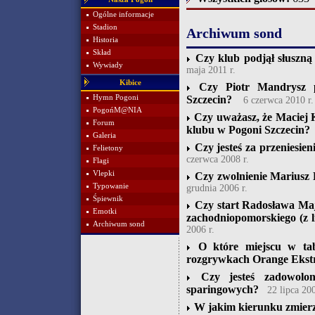
Ogólne informacje
Stadion
Archiwum sond
Historia
Skład
Czy klub podjął słuszną
Wywiady
maja 2011 r.
Kibice
Czy Piotr Mandrysz p
Hymn Pogoni
Szczecin?
6 czerwca 2010 r.
PogońM@NIA
Czy uważasz, że Maciej 
Forum
klubu w Pogoni Szczecin?
Galeria
Czy jesteś za przeniesie
Felietony
czerwca 2008 r.
Flagi
Vlepki
Czy zwolnienie Mariusz 
Typowanie
grudnia 2006 r.
Śpiewnik
Czy start Radosława Ma
Emotki
zachodniopomorskiego (z l
Archiwum sond
2006 r.
O które miejscu w tab
rozgrywkach Orange Ekstr
Czy jesteś zadowolo
sparingowych?
22 lipca 200
W jakim kierunku zmierz