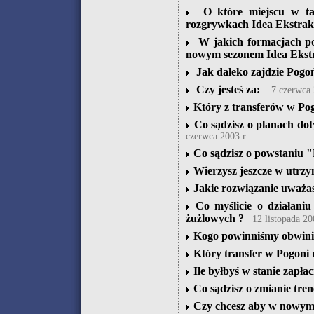
O które miejscu w tab
rozgrywkach Idea Ekstrak
W jakich formacjach po
nowym sezonem Idea Ekstr
Jak daleko zajdzie Pogo
Czy jesteś za:
7 czerwca 
Który z transferów w Pog
Co sądzisz o planach do
czerwca 2003 r.
Co sądzisz o powstaniu 
Wierzysz jeszcze w utrzym
Jakie rozwiązanie uważas
Co myślicie o działani
żużlowych ?
12 listopada 20
Kogo powinniśmy obwinia
Który transfer w Pogoni 
Ile byłbyś w stanie zapła
Co sądzisz o zmianie tren
Czy chcesz aby w nowym 