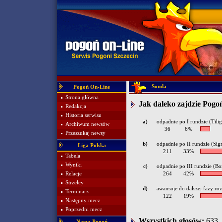
Sonda
Pogoń On-Line
Strona główna
Jak daleko zajdzie Pogo
Redakcja
Historia serwisu
a)
odpadnie po I rundzie (Tilig
Archiwum newsów
36
6%
Przeszukaj newsy
b)
odpadnie po II rundzie (Si
Liga Polska
211
33%
Tabela
Wyniki
c)
odpadnie po III rundzie (B
Relacje
264
42%
Strzelcy
d)
awansuje do dalszej fazy r
Terminarz
122
19%
Następny mecz
Poprzedni mecz
Wszystkich głosów:
633
Nasza Pogoń