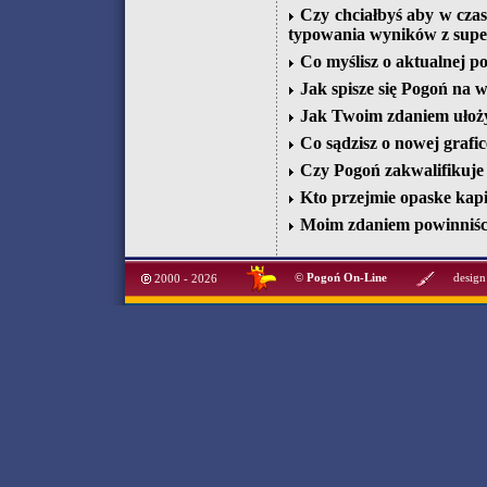
Czy chciałbyś aby w czas
typowania wyników z supe
Co myślisz o aktualnej p
Jak spisze się Pogoń na w
Jak Twoim zdaniem ułoży 
Co sądzisz o nowej grafic
Czy Pogoń zakwalifikuje 
Kto przejmie opaske kap
Moim zdaniem powinniśc
©
Pogoń On-Line
design
2000 - 2026