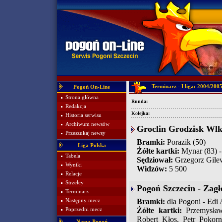
Terminarz - I liga: 2004/200
Pogoń On-Line
Strona główna
Runda:
Redakcja
Kolejka:
Historia serwisu
Archiwum newsów
Groclin Grodzisk Wlkp
Przeszukaj newsy
Bramki:
Porazik (50)
Liga Polska
Żółte kartki:
Mynar (83) -
Tabela
Sędziował:
Grzegorz Gile
Wyniki
Widzów:
5 500
Relacje
Strzelcy
Pogoń Szczecin - Zagł
Terminarz
Bramki:
dla Pogoni - Edi 
Następny mecz
Żółte kartki:
Przemysław 
Poprzedni mecz
Robert Kłos, Petr Pokorn
Nasza Pogoń