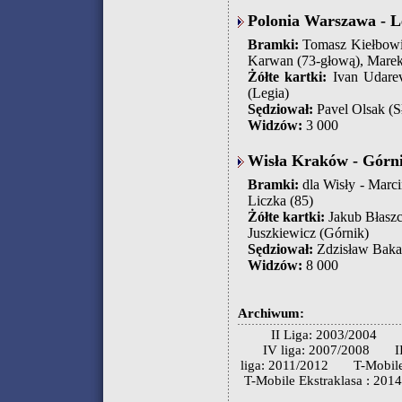
Polonia Warszawa - L
Bramki:
Tomasz Kiełbowic
Karwan (73-głową), Marek
Żółte kartki:
Ivan Udarevi
(Legia)
Sędziował:
Pavel Olsak (S
Widzów:
3 000
Wisła Kraków - Górni
Bramki:
dla Wisły - Marci
Liczka (85)
Żółte kartki:
Jakub Błaszc
Juszkiewicz (Górnik)
Sędziował:
Zdzisław Bakal
Widzów:
8 000
Archiwum:
II Liga: 2003/2004
IV liga: 2007/2008
I
liga: 2011/2012
T-Mobile
T-Mobile Ekstraklasa : 201