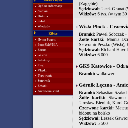
(Zagłębie)
Ogólne informacje
Sędziował:
Jacek Granat 
Stadion
Widzów:
6 tys. (w tym 30
Historia
Skład
Wisła Płock - Cracovi
Wywiady
Bramki:
Paweł Sobczak - 
Kibice
Żółte kartki:
Mamia Dżik
Hymn Pogoni
Sławomir Peszko (Wisła),
PogońM@NIA
Sędziował:
Richard Havril
Forum
Widzów:
6 000
Galeria
Felietony
GKS Katowice - Odra 
Flagi
Vlepki
Bramki:
walkower
Typowanie
Śpiewnik
Górnik Łęczna - Amic
Emotki
Archiwum sond
Bramki:
Sebastian Szałac
Żółte kartki:
Sławomir N
Jarosław Bieniuk, Karol G
Czerwone kartki:
Mateus
bidonu na boisko
Sędziował:
Leszek Gawro
Widzów:
5 500