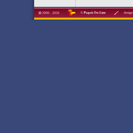
©
Pogoń On-Line
design
2000 - 2026