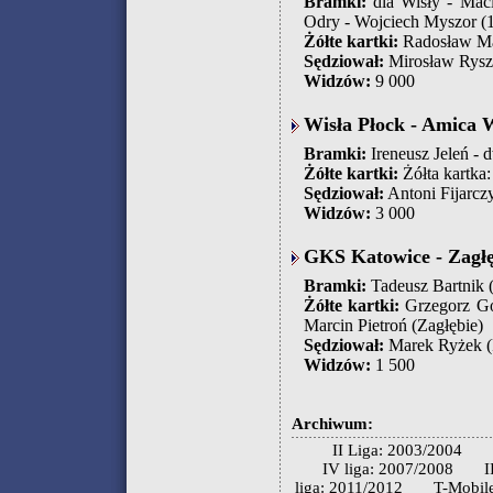
Bramki:
dla Wisły - Maci
Odry - Wojciech Myszor (
Żółte kartki:
Radosław Maj
Sędziował:
Mirosław Rysz
Widzów:
9 000
Wisła Płock - Amica W
Bramki:
Ireneusz Jeleń - d
Żółte kartki:
Żółta kartka
Sędziował:
Antoni Fijarcz
Widzów:
3 000
GKS Katowice - Zagłęb
Bramki:
Tadeusz Bartnik 
Żółte kartki:
Grzegorz Gór
Marcin Pietroń (Zagłębie)
Sędziował:
Marek Ryżek (P
Widzów:
1 500
Archiwum:
II Liga: 2003/2004
IV liga: 2007/2008
I
liga: 2011/2012
T-Mobile