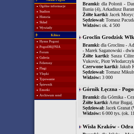
Bramki:
dla Polonii - Dar
Ogólne informacje
Bania (4), Arkadiusz Baran
Stadion
Żółte kartki:
Jacek Moryc 
Historia
Sędziował:
Tomasz Pacuda
Skład
Widzów:
ok. 4 500
Wywiady
Kibice
Groclin Grodzisk Wlk
Hymn Pogoni
Bramki:
dla Groclinu - Ad
PogońM@NIA
- Marek Saganowski - dwie
Forum
Żółte kartki:
Sasza Cilins
Galeria
Vukovic, Piotr Włodarczyk
Felietony
Czerwone kartki:
Jakub R
Flagi
Sędziował:
Tomasz Mikulsk
Vlepki
Widzów:
3 000
Typowanie
Śpiewnik
Górnik Łęczna - Pogoń
Emotki
Archiwum sond
Bramki:
dla Górnika - Cez
Żółte kartki:
Artur Bugaj,
Sędziował:
Jacek Granat 
Widzów:
6 000 tys. (ok. 1
Wisła Kraków - Odra 