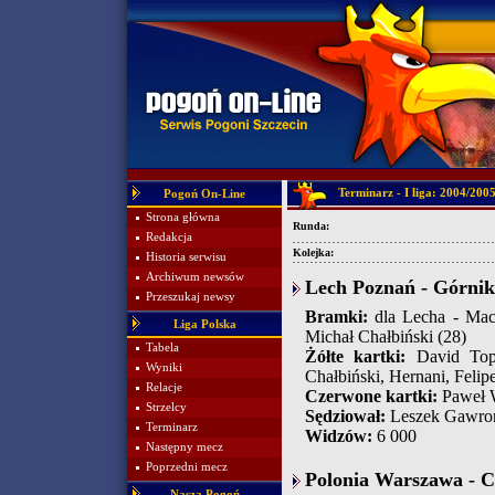
Terminarz - I liga: 2004/200
Pogoń On-Line
Strona główna
Runda:
Redakcja
Kolejka:
Historia serwisu
Archiwum newsów
Lech Poznań - Górnik 
Przeszukaj newsy
Bramki:
dla Lecha - Maci
Liga Polska
Michał Chałbiński (28)
Tabela
Żółte kartki:
David Topo
Wyniki
Chałbiński, Hernani, Felip
Relacje
Czerwone kartki:
Paweł W
Strzelcy
Sędziował:
Leszek Gawron
Terminarz
Widzów:
6 000
Następny mecz
Poprzedni mecz
Polonia Warszawa - C
Nasza Pogoń