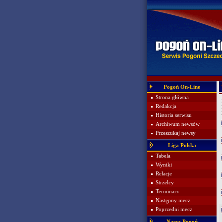
Pogoń On-Line
Strona główna
Redakcja
Historia serwisu
Archiwum newsów
Przeszukaj newsy
Liga Polska
Tabela
Wyniki
Relacje
Strzelcy
Terminarz
Następny mecz
Poprzedni mecz
Nasza Pogoń