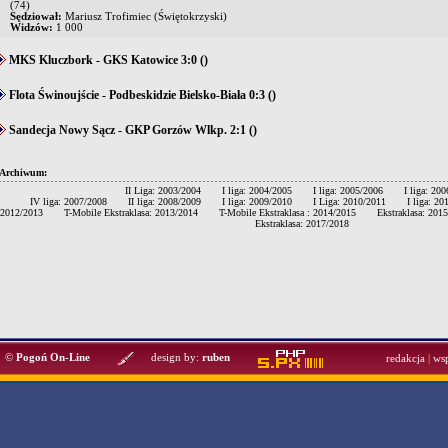
(74)
Sędziował:
Mariusz Trofimiec (Świętokrzyski)
Widzów:
1 000
MKS Kluczbork - GKS Katowice 3:0 ()
Flota Świnoujście - Podbeskidzie Bielsko-Biała 0:3 ()
Sandecja Nowy Sącz - GKP Gorzów Wlkp. 2:1 ()
Archiwum:
II Liga: 2003/2004
I liga: 2004/2005
I liga: 2005/2006
I liga: 20
IV liga: 2007/2008
II liga: 2008/2009
I liga: 2009/2010
I Liga: 2010/2011
I liga: 2
2012/2013
T-Mobile Ekstraklasa: 2013/2014
T-Mobile Ekstraklasa : 2014/2015
Ekstraklasa: 201
Ekstraklasa: 2017/2018
©
Pogoń On-Line
design by:
ruben
redakcja
|
ws