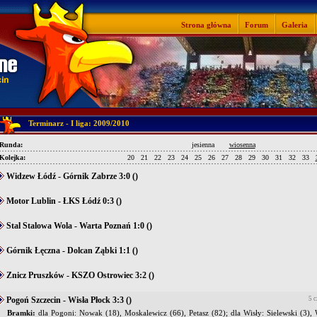
Strona główna
Forum
Galeria
Terminarz - I liga: 2009/2010
Runda:
jesienna
wiosenna
Kolejka:
20
21
22
23
24
25
26
27
28
29
30
31
32
33
Widzew Łódź - Górnik Zabrze 3:0 ()
Motor Lublin - ŁKS Łódź 0:3 ()
Stal Stalowa Wola - Warta Poznań 1:0 ()
Górnik Łęczna - Dolcan Ząbki 1:1 ()
Znicz Pruszków - KSZO Ostrowiec 3:2 ()
Pogoń Szczecin - Wisła Płock 3:3 ()
5 c
Bramki:
dla Pogoni: Nowak (18), Moskalewicz (66), Petasz (82); dla Wisły: Sielewski (3),