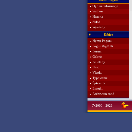
Ogólne informacje
Stadion
Historia
Skład
Wywiady
Kibice
Hymn Pogoni
PogońM@NIA
Forum
Galeria
Felietony
Flagi
Vlepki
Typowanie
Śpiewnik
Emotki
Archiwum sond
2000 - 2026