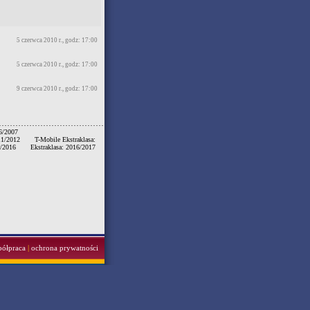
5 czerwca 2010 r., godz: 17:00
5 czerwca 2010 r., godz: 17:00
9 czerwca 2010 r., godz: 17:00
06/2007
011/2012
T-Mobile Ekstraklasa:
5/2016
Ekstraklasa: 2016/2017
półpraca
|
ochrona prywatności