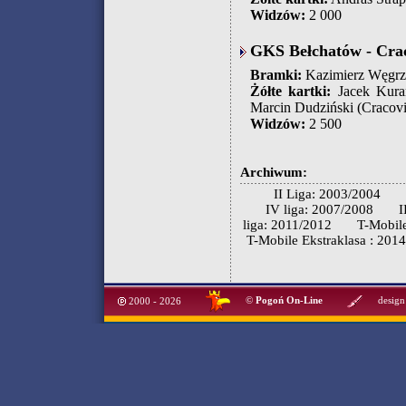
Widzów:
2 000
GKS Bełchatów - Crac
Bramki:
Kazimierz Węgrzyn
Żółte kartki:
Jacek Kuran
Marcin Dudziński (Cracovi
Widzów:
2 500
Archiwum:
II Liga: 2003/2004
IV liga: 2007/2008
I
liga: 2011/2012
T-Mobile
T-Mobile Ekstraklasa : 201
©
Pogoń On-Line
design
2000 - 2026