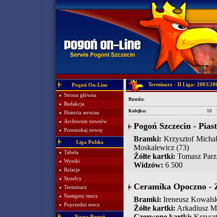
Terminarz - II Liga: 2003/20
Pogoń On-Line
Strona główna
Runda:
Redakcja
Kolejka:
18
Historia serwisu
Archiwum newsów
Pogoń Szczecin - Piast
Przeszukaj newsy
Bramki:
Krzysztof Michals
Liga Polska
Moskalewicz (73)
Tabela
Żółte kartki:
Tomasz Parzy
Wyniki
Widzów:
6 500
Relacje
Strzelcy
Ceramika Opoczno - Z
Terminarz
Następny mecz
Bramki:
Ireneusz Kowalsk
Poprzedni mecz
Żółte kartki:
Arkadiusz Ma
Czerwone kartki:
Krzyszto
Nasza Pogoń