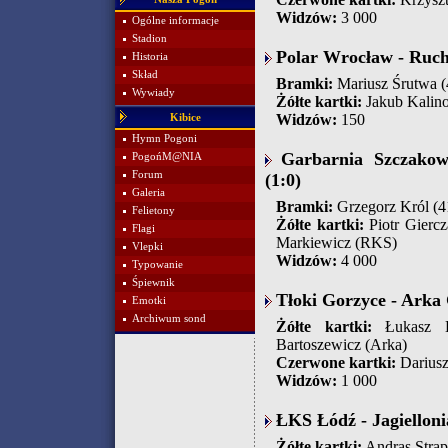
Widzów:
3 000
Ogólne informacje
Stadion
Polar Wrocław - Ruch
Historia
Skład
Bramki:
Mariusz Śrutwa (4
Wywiady
Żółte kartki:
Jakub Kalino
Widzów:
150
Kibice
Hymn Pogoni
Garbarnia Szczako
PogońM@NIA
Forum
(1:0)
Galeria
Bramki:
Grzegorz Król (4
Felietony
Żółte kartki:
Piotr Gierc
Flagi
Markiewicz (RKS)
Vlepki
Widzów:
4 000
Typowanie
Śpiewnik
Tłoki Gorzyce - Arka 
Emotki
Archiwum sond
Żółte kartki:
Łukasz Ko
Bartoszewicz (Arka)
Czerwone kartki:
Dariusz 
Widzów:
1 000
ŁKS Łódź - Jagiellonia
Żółte kartki:
Andras Strap