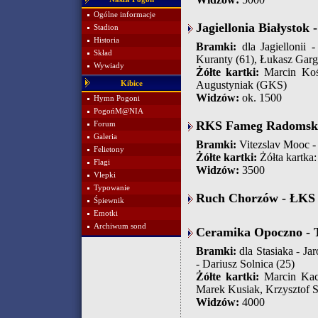
Ogólne informacje
Jagiellonia Białystok
Stadion
Historia
Bramki:
dla Jagiellonii 
Skład
Kuranty (61), Łukasz Garg
Wywiady
Żółte kartki:
Marcin Kośm
Augustyniak (GKS)
Kibice
Widzów:
ok. 1500
Hymn Pogoni
PogońM@NIA
RKS Fameg Radomsko 
Forum
Galeria
Bramki:
Vitezslav Mooc - 
Felietony
Żółte kartki:
Żółta kartka
Flagi
Widzów:
3500
Vlepki
Typowanie
Ruch Chorzów - ŁKS 
Śpiewnik
Emotki
Archiwum sond
Ceramika Opoczno - T
Bramki:
dla Stasiaka - Ja
- Dariusz Solnica (25)
Żółte kartki:
Marcin Kacz
Marek Kusiak, Krzysztof So
Widzów:
4000