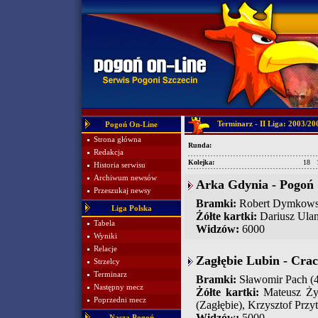
Terminarz - II Liga: 2003/20
Pogoń On-Line
Strona główna
Runda:
Redakcja
Kolejka:
18
Historia serwisu
Archiwum newsów
Arka Gdynia - Pogoń S
Przeszukaj newsy
Bramki:
Robert Dymkowsk
Liga Polska
Żółte kartki:
Dariusz Ulan
Tabela
Widzów:
6000
Wyniki
Relacje
Zagłębie Lubin - Crac
Strzelcy
Terminarz
Bramki:
Sławomir Pach (
Następny mecz
Żółte kartki:
Mateusz Żyt
Poprzedni mecz
(Zagłębie), Krzysztof Prz
Widzów:
5000
Nasza Pogoń