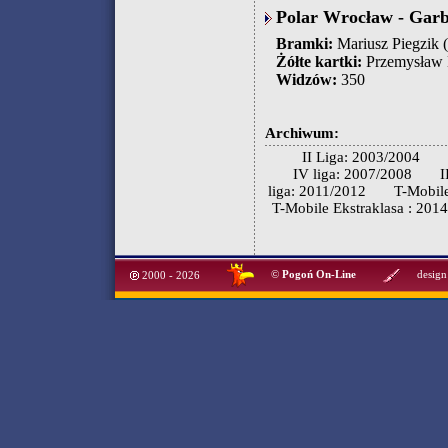
Polar Wrocław - Garb
Bramki:
Mariusz Piegzik (
Żółte kartki:
Przemysław B
Widzów:
350
Archiwum:
II Liga: 2003/2004
IV liga: 2007/2008
I
liga: 2011/2012
T-Mobile
T-Mobile Ekstraklasa : 201
©
Pogoń On-Line
design
2000 - 2026