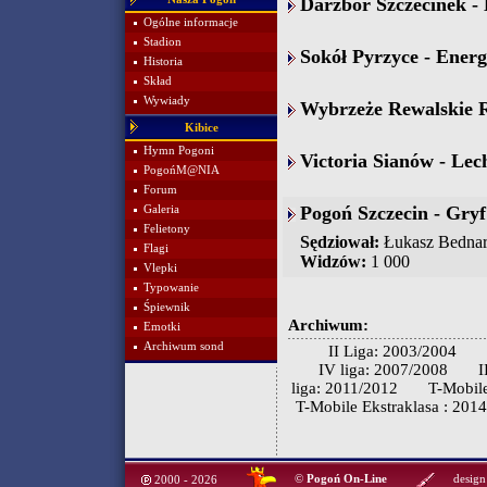
Darzbór Szczecinek -
Ogólne informacje
Stadion
Sokół Pyrzyce - Energ
Historia
Skład
Wywiady
Wybrzeże Rewalskie Re
Kibice
Hymn Pogoni
Victoria Sianów - Lec
PogońM@NIA
Forum
Pogoń Szczecin - Gry
Galeria
Felietony
Sędziował:
Łukasz Bedna
Flagi
Widzów:
1 000
Vlepki
Typowanie
Śpiewnik
Archiwum:
Emotki
Archiwum sond
II Liga: 2003/2004
IV liga: 2007/2008
I
liga: 2011/2012
T-Mobile
T-Mobile Ekstraklasa : 201
©
Pogoń On-Line
design
2000 - 2026