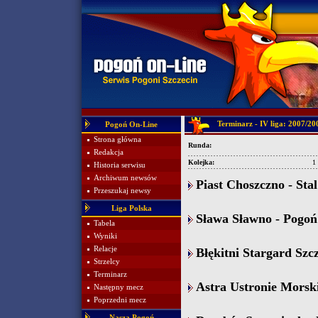
Terminarz - IV liga: 2007/20
Pogoń On-Line
Strona główna
Runda:
Redakcja
Kolejka:
1
Historia serwisu
Archiwum newsów
Piast Choszczno - Stal
Przeszukaj newsy
Liga Polska
Sława Sławno - Pogoń 
Tabela
Wyniki
Relacje
Błękitni Stargard Szcz
Strzelcy
Terminarz
Astra Ustronie Morski
Następny mecz
Poprzedni mecz
Nasza Pogoń