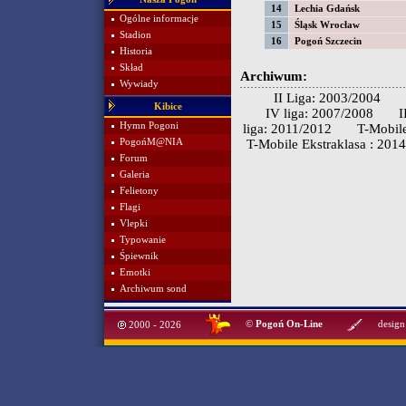
14
Lechia Gdańsk
Ogólne informacje
15
Śląsk Wrocław
Stadion
16
Pogoń Szczecin
Historia
Skład
Archiwum:
Wywiady
II Liga: 2003/2004
Kibice
IV liga: 2007/2008
I
Hymn Pogoni
liga: 2011/2012
T-Mobile
PogońM@NIA
T-Mobile Ekstraklasa : 201
Forum
Galeria
Felietony
Flagi
Vlepki
Typowanie
Śpiewnik
Emotki
Archiwum sond
©
Pogoń On-Line
design
2000 - 2026