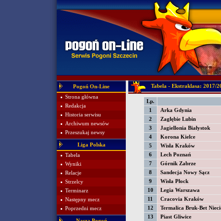
Tabela - Ekstraklasa: 2017/2
Pogoń On-Line
Strona główna
Lp.
Redakcja
1
Arka Gdynia
Historia serwisu
2
Zagłębie Lubin
Archiwum newsów
3
Jagiellonia Białystok
Przeszukaj newsy
4
Korona Kielce
Liga Polska
5
Wisła Kraków
6
Lech Poznań
Tabela
7
Górnik Zabrze
Wyniki
8
Sandecja Nowy Sącz
Relacje
9
Wisła Płock
Strzelcy
10
Legia Warszawa
Terminarz
11
Cracovia Kraków
Następny mecz
12
Termalica Bruk-Bet Nieci
Poprzedni mecz
13
Piast Gliwice
Nasza Pogoń