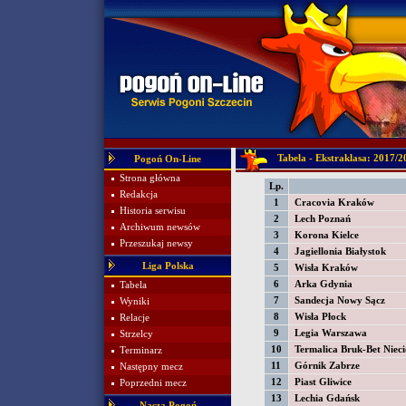
Tabela - Ekstraklasa: 2017/2
Pogoń On-Line
Strona główna
Lp.
Redakcja
1
Cracovia Kraków
Historia serwisu
2
Lech Poznań
Archiwum newsów
3
Korona Kielce
Przeszukaj newsy
4
Jagiellonia Białystok
Liga Polska
5
Wisła Kraków
6
Arka Gdynia
Tabela
7
Sandecja Nowy Sącz
Wyniki
8
Wisła Płock
Relacje
9
Legia Warszawa
Strzelcy
10
Termalica Bruk-Bet Nieci
Terminarz
11
Górnik Zabrze
Następny mecz
12
Piast Gliwice
Poprzedni mecz
13
Lechia Gdańsk
Nasza Pogoń