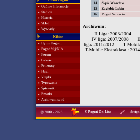
14
Śląsk Wrocław
Ogólne informacje
15
Zagłębie Lubin
Stadion
16
Pogoń Szczecin
Historia
Skład
Archiwum:
Wywiady
II Liga: 2003/2004
Kibice
IV liga: 2007/2008
I
Hymn Pogoni
liga: 2011/2012
T-Mobile
PogońM@NIA
T-Mobile Ekstraklasa : 201
Forum
Galeria
Felietony
Flagi
Vlepki
Typowanie
Śpiewnik
Emotki
Archiwum sond
©
Pogoń On-Line
design
2000 - 2026