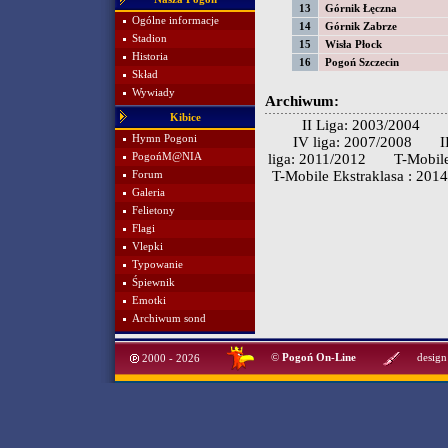
13
Górnik Łęczna
Ogólne informacje
14
Górnik Zabrze
Stadion
15
Wisła Płock
Historia
16
Pogoń Szczecin
Skład
Wywiady
Archiwum:
Kibice
II Liga: 2003/2004
Hymn Pogoni
IV liga: 2007/2008
I
PogońM@NIA
liga: 2011/2012
T-Mobile
T-Mobile Ekstraklasa : 201
Forum
Galeria
Felietony
Flagi
Vlepki
Typowanie
Śpiewnik
Emotki
Archiwum sond
©
Pogoń On-Line
design
2000 - 2026