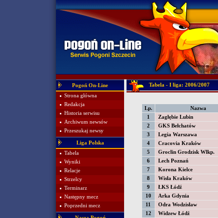
Tabela - I liga: 2006/2007
Pogoń On-Line
Strona główna
Redakcja
Lp.
Nazwa
Historia serwisu
1
Zagłębie Lubin
Archiwum newsów
2
GKS Bełchatów
Przeszukaj newsy
3
Legia Warszawa
Liga Polska
4
Cracovia Kraków
5
Groclin Grodzisk Wlkp.
Tabela
6
Lech Poznań
Wyniki
7
Korona Kielce
Relacje
8
Wisła Kraków
Strzelcy
9
ŁKS Łódź
Terminarz
10
Arka Gdynia
Następny mecz
11
Odra Wodzisław
Poprzedni mecz
12
Widzew Łódź
Nasza Pogoń