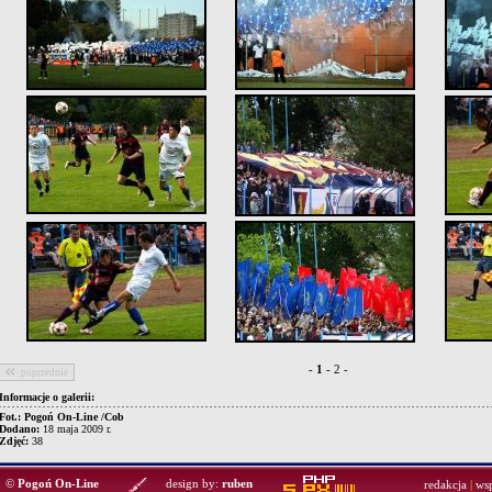
-
1
-
2
-
poprzednie
Informacje o galerii:
Fot.: Pogoń On-Line /Cob
Dodano:
18 maja 2009 r.
Zdjęć:
38
©
Pogoń On-Line
design by:
ruben
redakcja
|
ws