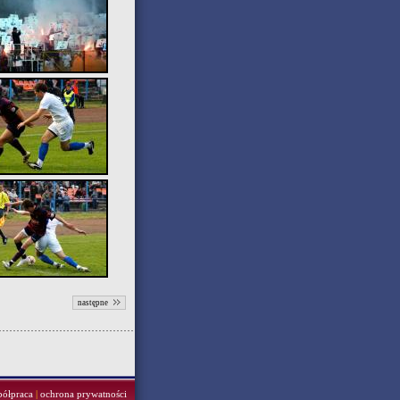
następne
półpraca
|
ochrona prywatności