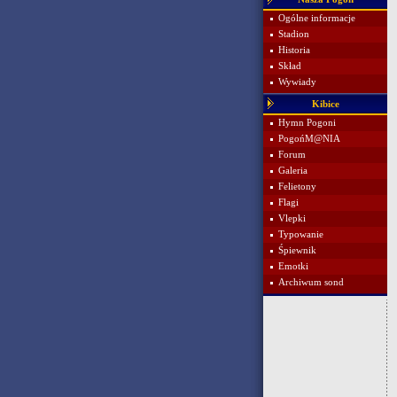
Ogólne informacje
Stadion
Historia
Skład
Wywiady
Kibice
Hymn Pogoni
PogońM@NIA
Forum
Galeria
Felietony
Flagi
Vlepki
Typowanie
Śpiewnik
Emotki
Archiwum sond