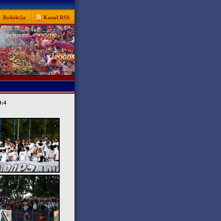
Redakcja
Kanał RSS
0:4