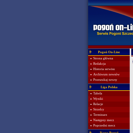
Pogoń On-Line
Strona główna
Redakcja
Historia serwisu
Archiwum newsów
Przeszukaj newsy
Liga Polska
Tabela
Wyniki
Relacje
Strzelcy
Terminarz
Następny mecz
Poprzedni mecz
Nasza Pogoń