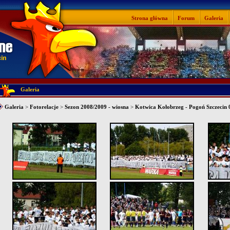
Strona główna
Forum
Galeria
Galeria
Galeria
>
Fotorelacje
>
Sezon 2008/2009 - wiosna
>
Kotwica Kołobrzeg - Pogoń Szczecin 