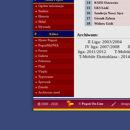
14
KSZO Ostrowiec
Ogólne informacje
15
ŁKS Łódź
Stadion
16
Sandecja Nowy Sącz
Historia
17
Górnik Zabrze
Skład
18
Widzew Łódź
Wywiady
Kibice
Archiwum:
Hymn Pogoni
II Liga: 2003/2004
PogońM@NIA
IV liga: 2007/2008
I
Forum
liga: 2011/2012
T-Mobile
Galeria
T-Mobile Ekstraklasa : 201
Felietony
Flagi
Vlepki
Typowanie
Śpiewnik
Emotki
Archiwum sond
©
Pogoń On-Line
design
2000 - 2026