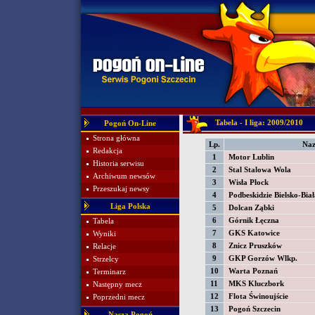
Tabela - I liga: 2009/2010
Pogoń On-Line
Strona główna
Lp.
Na
Redakcja
1
Motor Lublin
Historia serwisu
2
Stal Stalowa Wola
Archiwum newsów
3
Wisła Płock
Przeszukaj newsy
4
Podbeskidzie Bielsko-Biał
Liga Polska
5
Dolcan Ząbki
6
Górnik Łęczna
Tabela
7
GKS Katowice
Wyniki
8
Znicz Pruszków
Relacje
9
GKP Gorzów Wlkp.
Strzelcy
10
Warta Poznań
Terminarz
11
MKS Kluczbork
Następny mecz
12
Flota Świnoujście
Poprzedni mecz
13
Pogoń Szczecin
Nasza Pogoń