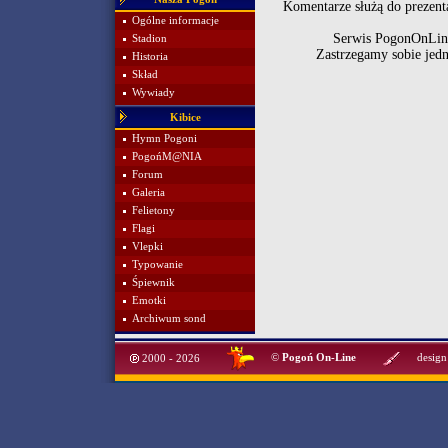
Komentarze służą do prezenta
Ogólne informacje
Serwis PogonOnLine
Stadion
Zastrzegamy sobie jed
Historia
Skład
Wywiady
Kibice
Hymn Pogoni
PogońM@NIA
Forum
Galeria
Felietony
Flagi
Vlepki
Typowanie
Śpiewnik
Emotki
Archiwum sond
©
Pogoń On-Line
design
2000 - 2026