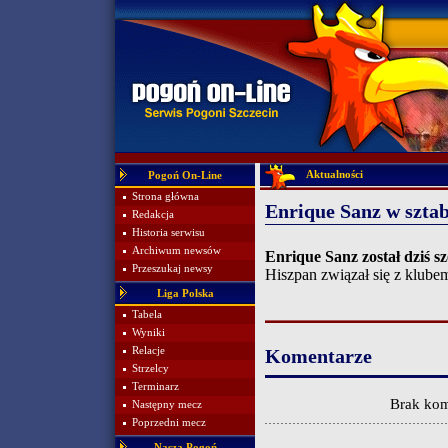
Aktualności
Pogoń On-Line
Strona główna
Enrique Sanz w sztab
Redakcja
Historia serwisu
Archiwum newsów
Enrique Sanz został dziś 
Przeszukaj newsy
Hiszpan związał się z klube
Liga Polska
Tabela
Wyniki
Relacje
Komentarze
Strzelcy
Terminarz
Brak kom
Następny mecz
Poprzedni mecz
Nasza Pogoń