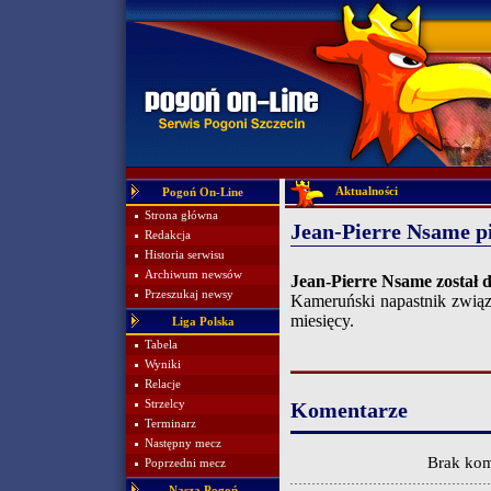
Aktualności
Pogoń On-Line
Strona główna
Jean-Pierre Nsame p
Redakcja
Historia serwisu
Archiwum newsów
Jean-Pierre Nsame został d
Przeszukaj newsy
Kameruński napastnik związ
miesięcy.
Liga Polska
Tabela
Wyniki
Relacje
Strzelcy
Komentarze
Terminarz
Następny mecz
Brak kom
Poprzedni mecz
Nasza Pogoń