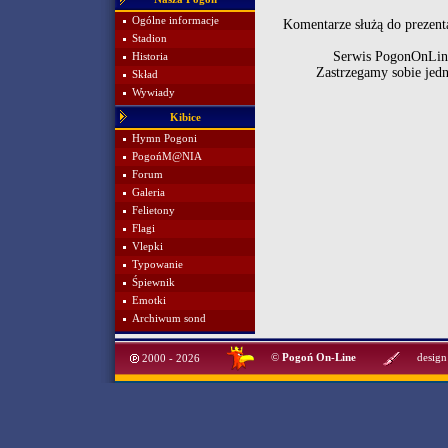
Ogólne informacje
Komentarze służą do prezenta
Stadion
Serwis PogonOnLine
Historia
Zastrzegamy sobie jed
Skład
Wywiady
Kibice
Hymn Pogoni
PogońM@NIA
Forum
Galeria
Felietony
Flagi
Vlepki
Typowanie
Śpiewnik
Emotki
Archiwum sond
©
Pogoń On-Line
design
2000 - 2026