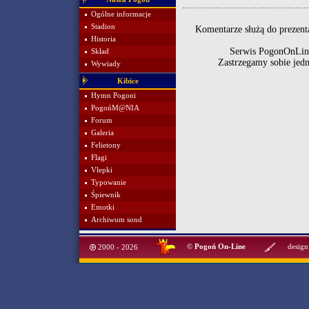
Ogólne informacje
Stadion
Komentarze służą do prezenta
Historia
Serwis PogonOnLine
Skład
Zastrzegamy sobie jed
Wywiady
Kibice
Hymn Pogoni
PogońM@NIA
Forum
Galeria
Felietony
Flagi
Vlepki
Typowanie
Śpiewnik
Emotki
Archiwum sond
©
Pogoń On-Line
design
2000 - 2026