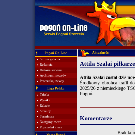
Aktualności
Pogoń On-Line
Strona główna
Attila Szalai piłkar
Redakcja
Historia serwisu
Archiwum newsów
Attila Szalai został dziś 
Przeszukaj newsy
Środkowy obrońca trafił 
2025/26 z niemieckiego TSG
Liga Polska
Pogoń.
Tabela
Wyniki
Relacje
Strzelcy
Terminarz
Komentarze
Następny mecz
Poprzedni mecz
Brak kom
Nasza Pogoń