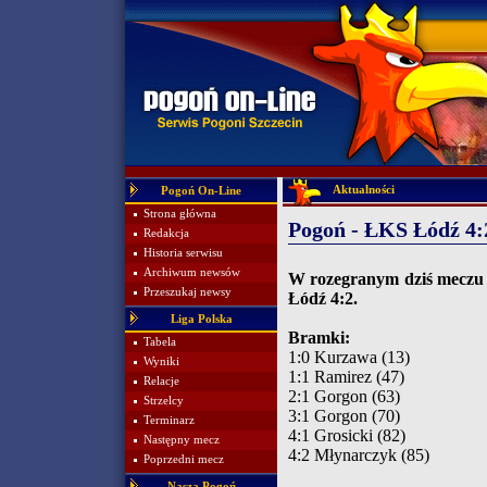
Aktualności
Pogoń On-Line
Strona główna
Pogoń - ŁKS Łódź 4:
Redakcja
Historia serwisu
Archiwum newsów
W rozegranym dziś meczu 
Przeszukaj newsy
Łódź 4:2.
Liga Polska
Bramki:
Tabela
1:0 Kurzawa (13)
Wyniki
1:1 Ramirez (47)
Relacje
2:1 Gorgon (63)
Strzelcy
3:1 Gorgon (70)
Terminarz
4:1 Grosicki (82)
Następny mecz
4:2 Młynarczyk (85)
Poprzedni mecz
Nasza Pogoń