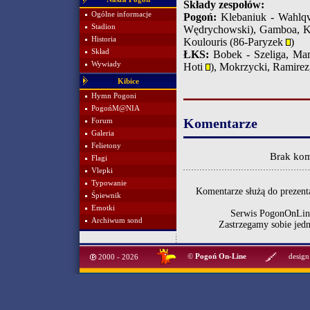
Składy zespołów:
Ogólne informacje
Pogoń:
Klebaniuk - Wahlqvi
Stadion
Wędrychowski), Gamboa, Ku
Historia
Koulouris (86-Paryzek
)
Skład
ŁKS:
Bobek - Szeliga, Mam
Wywiady
Hoti
), Mokrzycki, Ramirez
Kibice
Hymn Pogoni
PogońM@NIA
Komentarze
Forum
Galeria
Felietony
Brak kom
Flagi
Vlepki
Typowanie
Komentarze służą do prezenta
Śpiewnik
Emotki
Serwis PogonOnLine
Archiwum sond
Zastrzegamy sobie jed
©
Pogoń On-Line
design
2000 - 2026