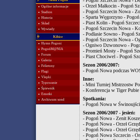
-
Pogoń Szczecin Nowa - De
-
Orzeł Małkocin - Pogoń S
Ogólne informacje
-
Pogoń Szczecin Nowa - Zo
Stadion
-
Sparta Węgorzyno - Pogoń
Historia
-
Piast Kolin - Pogoń Szcze
Skład
-
Pogoń Szczecin Nowa - K
Wywiady
-
Podlasie Sowno - Pogoń S
Kibice
-
Pogoń Szczecin Nowa - 
Hymn Pogoni
-
Ogniwo Dzwonowo - Pogo
PogońM@NIA
-
Promień Mosty - Pogoń Sz
Forum
-
Piast Chociwel - Pogoń Sz
Galeria
Sezon 2006/2007:
Felietony
-
Pogoń Nowa podczas WO
Flagi
Vlepki
Inne:
Typowanie
-
Mini Turniej Mistrzostw P
Śpiewnik
-
Konferencja w Tiger Pubie
Emotki
Spotkania:
Archiwum sond
-
Pogoń Nowa w Świnoujśc
Sezon 2006/2007 - jesień:
-
Pogoń Nowa - Zenit Kosz
-
Pogoń Nowa - Orzeł Grzęd
-
Pogoń Nowa - Orzeł Grzęd
-
Pogoń Nowa Szczecin - Or