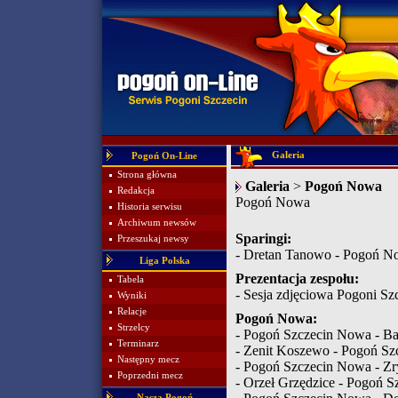
Galeria
Pogoń On-Line
Strona główna
Galeria
>
Pogoń Nowa
Redakcja
Pogoń Nowa
Historia serwisu
Archiwum newsów
Sparingi:
Przeszukaj newsy
-
Dretan Tanowo - Pogoń N
Liga Polska
Prezentacja zespołu:
Tabela
-
Sesja zdjęciowa Pogoni Sz
Wyniki
Relacje
Pogoń Nowa:
Strzelcy
-
Pogoń Szczecin Nowa - Ba
Terminarz
-
Zenit Koszewo - Pogoń Sz
Następny mecz
-
Pogoń Szczecin Nowa - Zr
Poprzedni mecz
-
Orzeł Grzędzice - Pogoń S
Nasza Pogoń