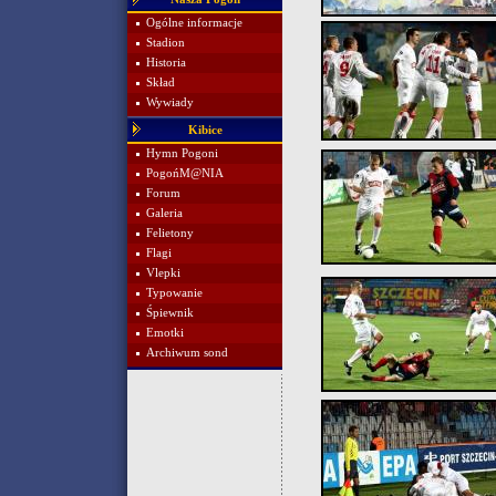
Ogólne informacje
Stadion
Historia
Skład
Wywiady
Kibice
Hymn Pogoni
PogońM@NIA
Forum
Galeria
Felietony
Flagi
Vlepki
Typowanie
Śpiewnik
Emotki
Archiwum sond