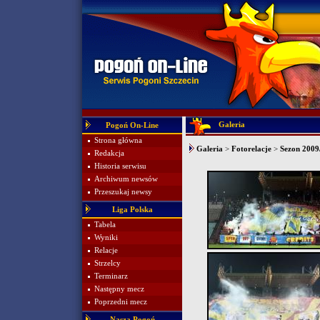
Galeria
Pogoń On-Line
Strona główna
Galeria
>
Fotorelacje
>
Sezon 2009/
Redakcja
Historia serwisu
Archiwum newsów
Przeszukaj newsy
Liga Polska
Tabela
Wyniki
Relacje
Strzelcy
Terminarz
Następny mecz
Poprzedni mecz
Nasza Pogoń