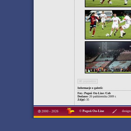
poprzednie
Informacje o galerii:
Fot.: Pogoń On-Line /Cob
Dodano:
20 października 2009 r.
Zdjęć:
35
©
Pogoń On-Line
design
2000 - 2026