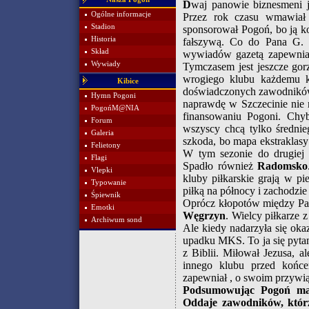
D
waj panowie biznesmeni j
Ogólne informacje
Przez rok czasu wmawiał 
Stadion
sponsorował Pogoń, bo ją ko
Historia
fałszywą. Co do Pana G. 
Skład
wywiadów gazetą zapewniał
Wywiady
Tymczasem jest jeszcze gor
wrogiego klubu każdemu k
Kibice
doświadczonych zawodników
Hymn Pogoni
naprawdę w Szczecinie nie m
PogońM@NIA
finansowaniu Pogoni. Chyb
Forum
wszyscy chcą tylko średnie
Galeria
szkoda, bo mapa ekstraklas
Felietony
W tym sezonie do drugiej 
Flagi
Spadło również
Radomsko
Vlepki
kluby piłkarskie grają w p
Typowanie
piłką na północy i zachodzie 
Śpiewnik
Oprócz kłopotów między Pan
Emotki
Węgrzyn
. Wielcy piłkarze 
Archiwum sond
Ale kiedy nadarzyła się oka
upadku MKS. To ja się pyta
z Biblii. Miłował Jezusa, a
innego klubu przed koń
zapewniał , o swoim przywią
Podsumowując Pogoń ma k
Oddaje zawodników, któr