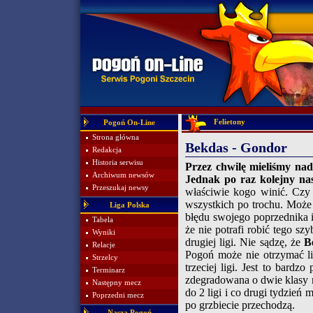
Felietony
Pogoń On-Line
Strona główna
Bekdas - Gondor
Redakcja
Historia serwisu
Przez chwilę mieliśmy nad
Archiwum newsów
Jednak po raz kolejny na
Przeszukaj newsy
właściwie kogo winić. Cz
wszystkich po trochu. Może
Liga Polska
błędu swojego poprzednika i 
Tabela
że nie potrafi robić tego sz
Wyniki
drugiej ligi. Nie sądzę, że
B
Relacje
Pogoń może nie otrzymać li
Strzelcy
trzeciej ligi. Jest to bardz
Terminarz
zdegradowana o dwie klasy 
Następny mecz
do 2 ligi i co drugi tydzień
Poprzedni mecz
po grzbiecie przechodzą.
Nasza Pogoń