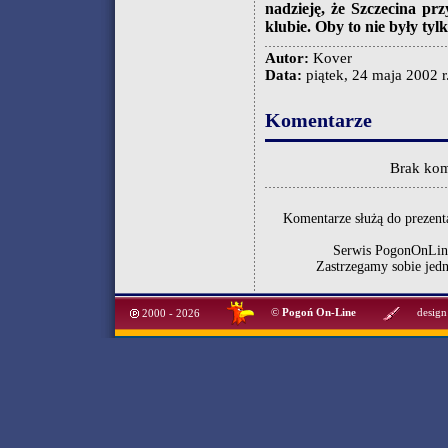
nadzieję, że Szczecina pr
klubie. Oby to nie były ty
Autor:
Kover
Data:
piątek, 24 maja 2002 r
Komentarze
Brak kom
Komentarze służą do prezenta
Serwis PogonOnLine
Zastrzegamy sobie jed
©
Pogoń On-Line
design
2000 - 2026