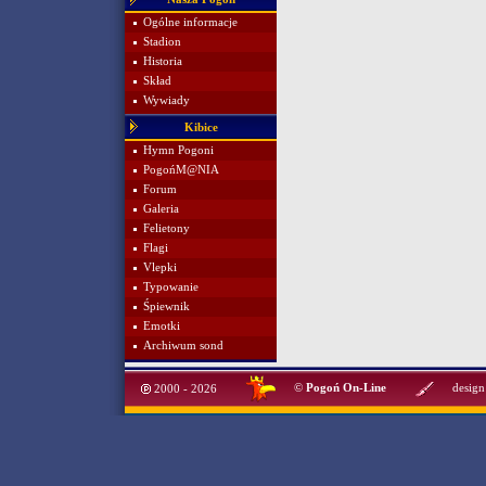
Ogólne informacje
Stadion
Historia
Skład
Wywiady
Kibice
Hymn Pogoni
PogońM@NIA
Forum
Galeria
Felietony
Flagi
Vlepki
Typowanie
Śpiewnik
Emotki
Archiwum sond
©
Pogoń On-Line
design
2000 - 2026