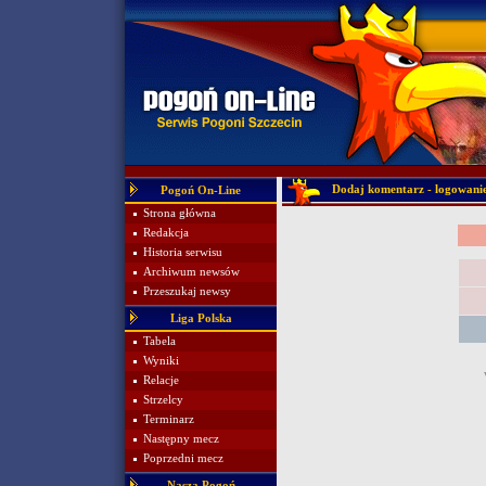
Dodaj komentarz - logowani
Pogoń On-Line
Strona główna
Redakcja
Historia serwisu
Archiwum newsów
Przeszukaj newsy
Liga Polska
Tabela
Wyniki
Relacje
Strzelcy
Terminarz
Następny mecz
Poprzedni mecz
Nasza Pogoń