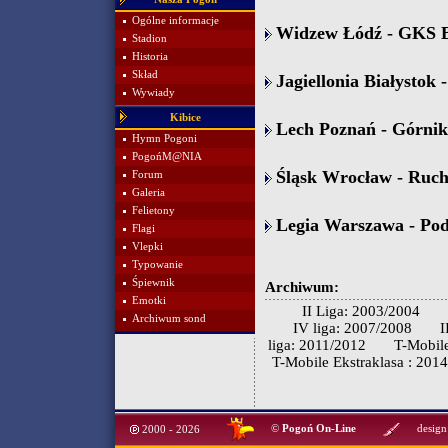
Ogólne informacje
Widzew Łódź - GKS Be
Stadion
Historia
Skład
Jagiellonia Białystok 
Wywiady
Kibice
Lech Poznań - Górnik 
Hymn Pogoni
PogońM@NIA
Śląsk Wrocław - Ruch
Forum
Galeria
Felietony
Legia Warszawa - Podb
Flagi
Vlepki
Typowanie
Śpiewnik
Archiwum:
Emotki
II Liga: 2003/2004
Archiwum sond
IV liga: 2007/2008
I
liga: 2011/2012
T-Mobile
T-Mobile Ekstraklasa : 201
©
Pogoń On-Line
design
2000 - 2026