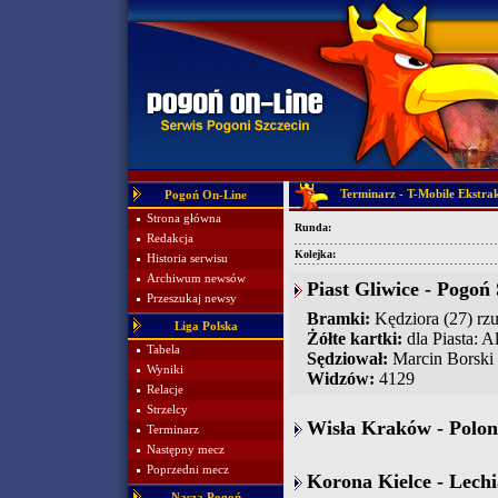
Terminarz - T-Mobile Ekstra
Pogoń On-Line
Strona główna
Runda:
Redakcja
Kolejka:
Historia serwisu
Archiwum newsów
Piast Gliwice - Pogoń 
Przeszukaj newsy
Bramki:
Kędziora (27) rzu
Liga Polska
Żółte kartki:
dla Piasta: A
Tabela
Sędziował:
Marcin Borski
Wyniki
Widzów:
4129
Relacje
Strzelcy
Wisła Kraków - Polon
Terminarz
Następny mecz
Poprzedni mecz
Korona Kielce - Lechi
Nasza Pogoń