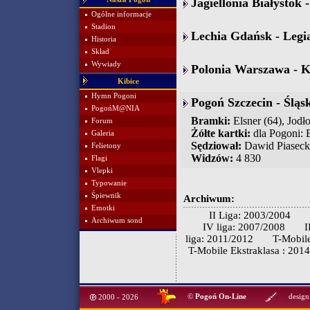
Jagiellonia Białystok 
Ogólne informacje
Stadion
Lechia Gdańsk - Legi
Historia
Skład
Wywiady
Polonia Warszawa - Ko
Kibice
Hymn Pogoni
Pogoń Szczecin - Śląs
PogońM@NIA
Bramki:
Elsner (64), Jodł
Forum
Żółte kartki:
dla Pogoni: B
Galeria
Sędziował:
Dawid Piaseck
Felietony
Widzów:
4 830
Flagi
Vlepki
Typowanie
Śpiewnik
Archiwum:
Emotki
II Liga: 2003/2004
Archiwum sond
IV liga: 2007/2008
I
liga: 2011/2012
T-Mobile
T-Mobile Ekstraklasa : 201
©
Pogoń On-Line
design
2000 - 2026