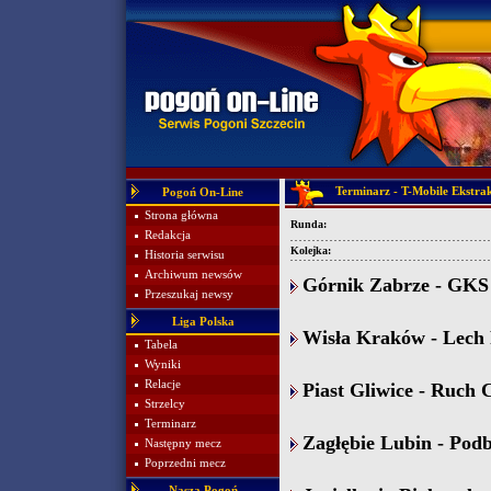
Terminarz - T-Mobile Ekstra
Pogoń On-Line
Strona główna
Runda:
Redakcja
Kolejka:
Historia serwisu
Archiwum newsów
Górnik Zabrze - GKS 
Przeszukaj newsy
Liga Polska
Wisła Kraków - Lech 
Tabela
Wyniki
Relacje
Piast Gliwice - Ruch 
Strzelcy
Terminarz
Zagłębie Lubin - Podbe
Następny mecz
Poprzedni mecz
Nasza Pogoń