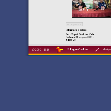
poprzednie
Informacje o galerii:
Fot.: Pogoń On-Line /Cob
Dodano:
31 sierpnia 2008 r.
Zdjęć:
28
©
Pogoń On-Line
design
2000 - 2026