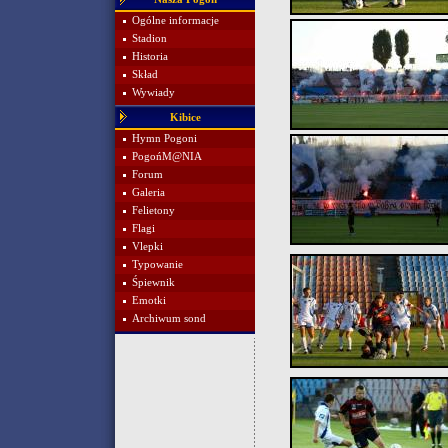
Ogólne informacje
Stadion
Historia
Skład
Wywiady
Kibice
Hymn Pogoni
PogońM@NIA
Forum
Galeria
Felietony
Flagi
Vlepki
Typowanie
Śpiewnik
Emotki
Archiwum sond