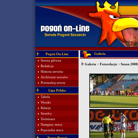
Galeria
Pogoń On-Line
Strona główna
Galeria
>
Fotorelacje
>
Sezon 2008/
Redakcja
Historia serwisu
Archiwum newsów
Przeszukaj newsy
Liga Polska
Tabela
Wyniki
Relacje
Strzelcy
Terminarz
Następny mecz
Poprzedni mecz
Nasza Pogoń