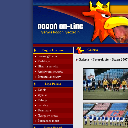
Galeria
Pogoń On-Line
Strona główna
Galeria
>
Fotorelacje
>
Sezon 2007
Redakcja
Historia serwisu
Archiwum newsów
Przeszukaj newsy
Liga Polska
Tabela
Wyniki
Relacje
Strzelcy
Terminarz
Następny mecz
Poprzedni mecz
Nasza Pogoń