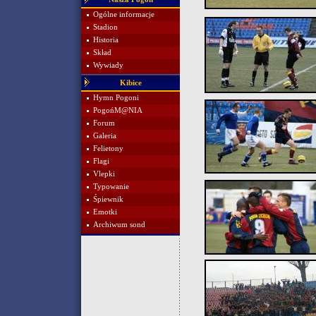
Ogólne informacje
Stadion
Historia
Skład
Wywiady
Kibice
Hymn Pogoni
PogońM@NIA
Forum
Galeria
Felietony
Flagi
Vlepki
Typowanie
Śpiewnik
Emotki
Archiwum sond