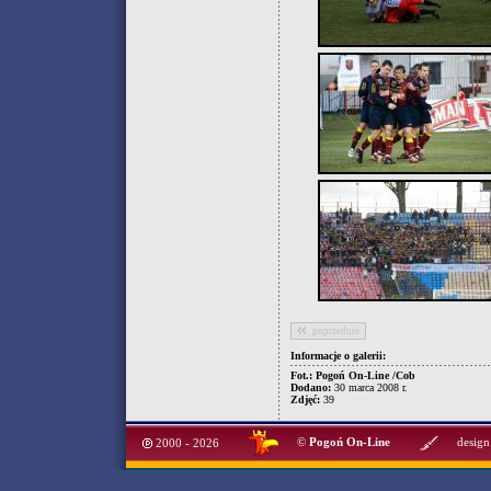
poprzednie
Informacje o galerii:
Fot.: Pogoń On-Line /Cob
Dodano:
30 marca 2008 r.
Zdjęć:
39
©
Pogoń On-Line
design
2000 - 2026