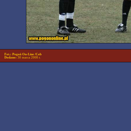
Fot.: Pogoń On-Line /Cob
Dodano:
30 marca 2008 r.