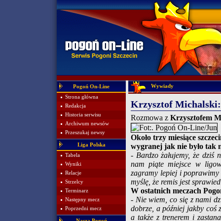
Wywiady
Pogoń On-Line
Strona główna
Krzysztof Michalski: 
Redakcja
Historia serwisu
Rozmowa z
Krzysztofem M
Archiwum newsów
Przeszukaj newsy
Około trzy miesiące szczec
Liga Polska
wygranej jak nie było tak 
- Bardzo żałujemy, że dziś
Tabela
nam piąte miejsce w ligowe
Wyniki
zagramy lepiej i poprawimy
Relacje
myślę, że remis jest sprawi
Strzelcy
W ostatnich meczach Pogo
Terminarz
- Nie wiem, co się z nami d
Następny mecz
dobrze, a później jakby coś
Poprzedni mecz
a także z trenerem i zasta
Nasza Pogoń