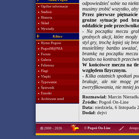
odpowiedzieć sobie na niektó
Ogólne informacje
musimy zrobić wszystko, aby
Stadion
Przez pierwsze piętnaście
Historia
groźne sytuacje pod bra
Skład
oddaliście pole przeciwnik
Wywiady
- Na początku meczu gral
groźnych akcji, które mogły
Kibice
styl gry, trochę lepiej się 
Hymn Pogoni
musieliśmy bardzo uważać, 
PogońM@NIA
bramkę na początku meczu b
Forum
bardzo na kontrach przeciwn
Galeria
W końcówce meczu na tle 
Felietony
względem fizycznym.
Flagi
- Kilka ostatnich spotkań p
Vlepki
brakuje, ale nie mogę pr
Typowanie
zweryfikowania, nie mniej jed
Śpiewnik
Emotki
Rozmawiał:
Marcin Nieradk
Archiwum sond
Źródło:
Pogoń On-Line
Data:
niedziela, 6 listopada 
Dodał:
dejvi
©
Pogoń On-Line
design
2000 - 2026