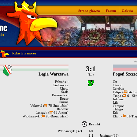
Strona główna
Forum
Galeria
Relacja z meczu
Wa
3:1
Legia Warszawa
Pogoń Szczec
(1:1)
Fabiański
Gu
Kiełbowicz
Otavio
Choto
Celeban
Szala
Felipe (
64-Ko
Bronowicki
Tinga (
61-Skó
Roger
Julcimar
Surma
Lilo
Vuković (
78-Smoliński)
Campos
Radović
Thiago
Janczyk (
61-Junior)
Edi
Włodarczyk (
90-Bronowicki)
Elton (
81-Tiag
Bramki
Włodarczyk (32)
1-0
1-1
Julcimar (38)