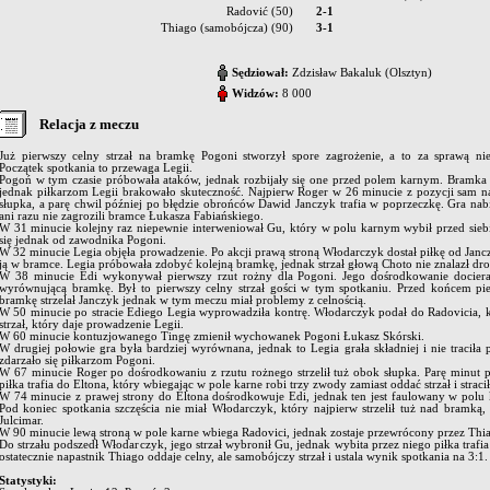
Radović (50)
2-1
Thiago (samobójcza) (90)
3-1
Sędziował:
Zdzisław Bakaluk (Olsztyn)
Widzów:
8 000
Relacja z meczu
Już pierwszy celny strzał na bramkę Pogoni stworzył spore zagrożenie, a to za sprawą ni
Początek spotkania to przewaga Legii.
Pogoń w tym czasie próbowała ataków, jednak rozbijały się one przed polem karnym. Bramka d
jednak piłkarzom Legii brakowało skuteczność. Najpierw Roger w 26 minucie z pozycji sam n
słupka, a parę chwil później po błędzie obrońców Dawid Janczyk trafia w poprzeczkę. Gra nabi
ani razu nie zagrozili bramce Łukasza Fabiańskiego.
W 31 minucie kolejny raz niepewnie interweniował Gu, który w polu karnym wybił przed siebi
się jednak od zawodnika Pogoni.
W 32 minucie Legia objęła prowadzenie. Po akcji prawą stroną Włodarczyk dostał piłkę od Janc
ją w bramce. Legia próbowała zdobyć kolejną bramkę, jednak strzał głową Choto nie znalazł dr
W 38 minucie Edi wykonywał pierwszy rzut rożny dla Pogoni. Jego dośrodkowanie dociera
wyrównującą bramkę. Był to pierwszy celny strzał gości w tym spotkaniu. Przed końcem pie
bramkę strzelał Janczyk jednak w tym meczu miał problemy z celnością.
W 50 minucie po stracie Ediego Legia wyprowadziła kontrę. Włodarczyk podał do Radovicia, 
strzał, który daje prowadzenie Legii.
W 60 minucie kontuzjowanego Tingę zmienił wychowanek Pogoni Łukasz Skórski.
W drugiej połowie gra była bardziej wyrównana, jednak to Legia grała składniej i nie traciła 
zdarzało się piłkarzom Pogoni.
W 67 minucie Roger po dośrodkowaniu z rzutu rożnego strzelił tuż obok słupka. Parę minut pó
piłka trafia do Eltona, który wbiegając w pole karne robi trzy zwody zamiast oddać strzał i stracił
W 74 minucie z prawej strony do Eltona dośrodkowuje Edi, jednak ten jest faulowany w polu k
Pod koniec spotkania szczęścia nie miał Włodarczyk, który najpierw strzelił tuż nad bramką, 
Julcimar.
W 90 minucie lewą stroną w pole karne wbiega Radovici, jednak zostaje przewrócony przez Thiag
Do strzału podszedł Włodarczyk, jego strzał wybronił Gu, jednak wybita przez niego piłka trafia
ostatecznie napastnik Thiago oddaje celny, ale samobójczy strzał i ustala wynik spotkania na 3:1.
Statystyki: