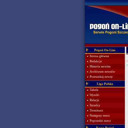
Pogoń On-Line
Strona główna
Redakcja
Historia serwisu
Archiwum newsów
Przeszukaj newsy
Liga Polska
Tabela
Wyniki
Relacje
Strzelcy
Terminarz
Następny mecz
Poprzedni mecz
Nasza Pogoń