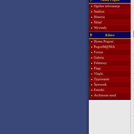
Ogólne informacje
Stadion
Historia
Skład
Wywiady
Kibice
Hymn Pogoni
PogońM@NIA
Forum
Galeria
Felietony
Flagi
Vlepki
Typowanie
Śpiewnik
Emotki
Archiwum sond