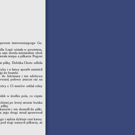
epewnie interweniującego Gu.
la Legii wisiała w powietrzu,
a sam strzela minimalnie obok
erała tempa a piłkarze Pogoni
e piłkę. Dobitka Choto odbiła
zyka i w łatwy sposób umieścił
ogi do bramki.
 do Julcimara i ten zdobywa
rwszej połowy jeszcze raz na
który z 15 metrów oddał celny
piłek w środku pola, co często
źniej po lewej stronie boiska
 piłkę.
arnym i nie doszedł do piłki.
a jego drugi strzał sprawował
o i sędzia dyktuje rzut karny.
 pod nogi naszych piłkarzy, aż