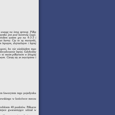
k uwagę na inną sprawę. Piłka
ystko jest pod kontrolą Legii.
eniłem system gry na 4-3-3 i
ut karny. Czy to są murzynki,
 lepszym, dojrzalszym i lepiej
ogoni, bo nie wiedziałem tego
 zdecydowanie lepiej. Gdybyśmy
śmy to moim piłkarzom w drugiej
ym. Cieszę się ze zwycięstwa i
nym faworytem tego pojedynku
chowskiego w końcówce meczu
orobkiem 40 punktów. Piłkarze
iejsce gwarantujące udział w