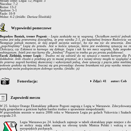
Strzały celne: Legia: 12; Pogoń: 3
Niecelne: 7-2
Rożne: 13-2
Spalone: 5-1
Faule: 10-9
Wolne: 4-2
(źródło: Dariusz Śliwiński)
Wypowiedzi pomeczowe
Bogusław Baniak, trener Pogoni:
- Legia zasłużyła na tę wygraną. Chciałbym zwrócić jedna
nożna jest taką przewrotną dyscypliną, że przy wyniku 2:1, po kapitalnej bramce Radovicia wsz
Następuje jednak moment, że mój zespół zaczyna walczyć, bo nie ma nic do stracenia. Zmi
„popchnęliśmy” Legię do przodu. Jest w końcu sytuacja, która jest ewidentną sytuacją na rz
Chińczycy, czy Eskimosi to karnego się dyktuje. Legia i tak by ten mecz wygrała, była zespołem
wybieganym. Jeżeli jest rzut karny dla „biednej” Pogoni to trzeba go po prostu podyktować.
Jacek Zieliński, trener Legii:
- Trudno mi się odnieść do tej sytuacji z rzutem karnym dla P
dokładnie. Jeśli chodzi o przebieg gry to muszę przyznać, że z naszej strony mogło to wyglądać
do przerwy zagrali bardziej skuteczniej i wykorzystali jedną, dwie sytuację z pięciu jakie mieli
połowie grałoby się łatwiej. Inaczej się gra prowadząc dwoma bramkami niż przy wyniku remisow
gratuluje moim podopiecznym dobrego wyniku.
(źródło: js)
Fotorelacja:
Zdjęć: 41 autor: Cob
Zapowiedź meczu
W 25. kolejce Orange Ekstraklasy piłkarze Pogoni zagrają z Legią w Warszawie. Zdecydowa
będą gospodarze a gościom będzie bardzo trudno o sprawienie niespodzianki.
W poprzednim sezonie w marcu 2006 roku w Warszawie Legia po golach Vukovicia i Szała
wygrała 2:0.
Legia Warszawa po 24. kolejkach zajmuje w tabeli ekstraklasy piąte miejsce z d
ze stolicy mają nikłe szansę na obronę tytułu Mistrza Polski i walczą o m
europejskich pucharach.