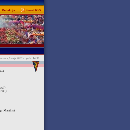
Redakcja
Kanał RSS
rszawa, 6 maja 2007 r., godz: 14:30
in
wal)
rski)
o Martins)