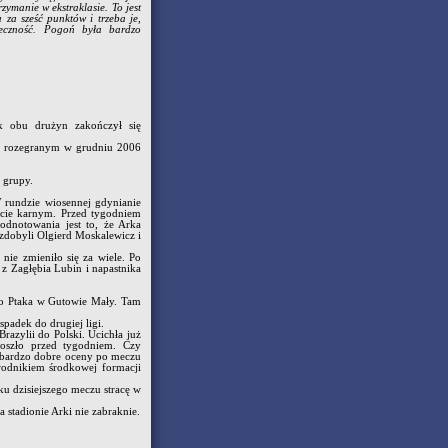
zymanie w ekstraklasie. To jest
 za sześć punktów i trzeba je,
uteczność. Pogoń była bardzo
k obu drużyn zakończył się
zu rozegranym w grudniu 2006
 grupy.
 rundzie wiosennej gdynianie
ucie karnym. Przed tygodniem
odnotowania jest to, że Arka
 zdobyli Olgierd Moskalewicz i
ie zmieniło się za wiele. Po
z Zagłębia Lubin i napastnika
go Ptaka w Gutowie Mały. Tam
spadek do drugiej ligi.
razylii do Polski. Ucichła już
oszło przed tygodniem. Czy
 bardzo dobre oceny po meczu
wodnikiem środkowej formacji
u dzisiejszego meczu stracę w
stadionie Arki nie zabraknie.