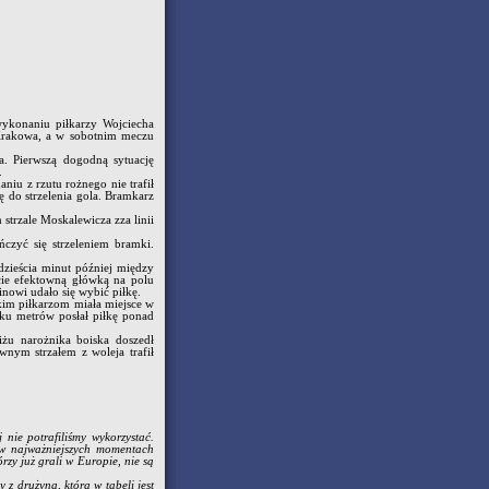
ykonaniu piłkarzy Wojciecha
 Krakowa, a w sobotnim meczu
a. Pierwszą dogodną sytuację
.
iu z rzutu rożnego nie trafił
 do strzelenia gola. Bramkarz
trzale Moskalewicza zza linii
czyć się strzeleniem bramki.
zieścia minut później między
cie efektowną główką na polu
nowi udało się wybić piłkę.
skim piłkarzom miała miejsce w
ku metrów posłał piłkę ponad
żu narożnika boiska doszedł
nym strzałem z woleja trafił
 nie potrafiliśmy wykorzystać.
 w najważniejszych momentach
rzy już grali w Europie, nie są
y z drużyną, która w tabeli jest