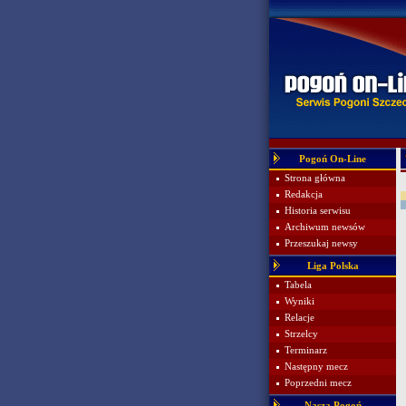
Pogoń On-Line
Strona główna
Redakcja
Historia serwisu
Archiwum newsów
Przeszukaj newsy
Liga Polska
Tabela
Wyniki
Relacje
Strzelcy
Terminarz
Następny mecz
Poprzedni mecz
Nasza Pogoń