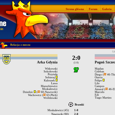
Strona główna
Forum
Galeria
Relacja z meczu
Gd
2:0
Arka Gdynia
Pogoń Szczec
(1:0)
Witkowski
Majdan
Sokołowski
Celeban
Przytuła
Diego (
46-Thi
Sobieraj
Otavio
Kalousek
Felipe
Ława
Lilo
Mazurkiewicz
Campos
Moskalewicz
Amaral (
46-El
Dziedzic
(
60-Nawrocik)
Marcelo
Edi
Wachowicz (
63-Plich)
Tiago Martins
Wróblewski
Bramki
Moskalewicz (45)
1-0
Nawrocik (90)
2-0