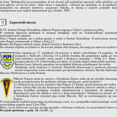
za nami. Wielokrotnie już powtarzałem, że my chcemy jak najszybciej zapewnić sobie spokojne utr
nasz główny cel na ten sezon. Takie mecze z zespołami, z którymi się sąsiaduje, to są spotkania
szczególnie na własnym stadionie, wygrywać. Szkoda, że dzisiaj w zespole grzeszyła sk
niebezpieczna przy stałych fragmentach gry.
(źródło: PAP)
Zapowiedź meczu
W 18. kolejce Orange Ekstraklasy piłkarze Pogoni zagrają w Gdyni z miejscową Arką.
W ostatnim ligowym spotkaniu w sierpniu ubiegłego roku na Twardowskiego pojedyne
bezbramkowym remisem.
Arka i Pogoń znalazły się w jednej grupie w walce o Puchar Ekstraklasy. W pierwszym mec
roku Pogoń zremisowała w Gdyni z Arką 2:2.
Bramki dla Pogoni zdobyli wtedy: Kamil Grosicki i Anderson Silva.
Do rewanżu dojdzie za tydzień w Szczecinie jednak obie drużyny nie mają już szans na wyjście z
Arka zajmuje po 17. kolejkach 10 pozycję w tabeli z dorobkiem 19 punktów. W
przegrali w Kielcach z Koroną 1:0 a jedyna bramka dla gospodarzy padła po rz
żółto-niebiescy wywieźli cenny punkt z Krakowa remisując z Wisłą 2:2. Warty 
przegrywała już 2:0. Ciekawostką jest także, że bramki dające jeden punkt gościom
Bartosz Ława, których specjalnie szczecińskim kibicom przedstawiać nie trzeba.
Analizując ruchy kadrowe w drużynie Wojciecha Stawowego w przerwie zimowej n
stronie wzmocnień warte odnotowania jest sprowadzenie obrońcy Davida Kalouska 
Marcina Wachowicza z Lecha Poznań.
Piłkarze Pogoni zaraz po meczu z Górnikiem Zabrze udali się do ośrodka Antonie
trwały przygotowania do spotkania, którego stawką jest „sześć punktów”.
15 zdobytych do tej pory punktów daje Pogoni 13 lokatę i przed drużyną stoi realny 
Trener Libora Pala ma już dyspozycji wszystkich piłkarzy, których zabrał ze sobą z B
sprawa konfliktu pomiędzy czeskim szkoleniowcem a Amaralem, do jakiego d
Brazylijczyk wróci do składu w meczu z Arką niewiadomo? Wiadomo na pewno, że
z Górnikiem Zabrze otrzymał jego rodak Marcelo. Był on wyróżniającym się za
Pogoni.
W szczecińskich mediach przewijają się informację o tym, że w przypadku niekorzystnego wynik
szczecińskim zespole straci Libor Pala.
Mimo, że do Gdyni nie wyruszy pociąg specjalny z kibicami wiadomo, że szczecińskich fanów na 
Początek spotkania o godz. 16.
(źródło: js)