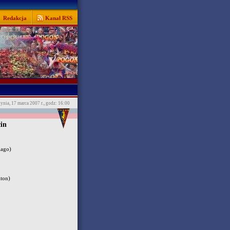
Redakcja
Kanał RSS
ynia, 17 marca 2007 r., godz: 16:00
in
ago)
ton)