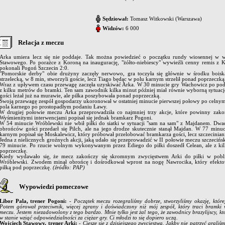
Sędziował:
Tomasz Witkowski (Warszawa)
Widzów:
6 000
Relacja z meczu
Arka umiera lecz się nie poddaje. Tak można powiedzieć o początku rundy wiosennej w w
Stawowego. Po porażce z Koroną na inaugurację, "żółto-niebiescy" wywieźli cenny remis z
pokonali Pogoń Szczecin 2:0.
"Pomorskie derby" obie drużyny zaczęły nerwowo, gra toczyła się głównie w środku boisk
strzelecką, w 8 min, stworzyli goście, lecz Tiago będąc w polu karnym strzelił ponad poprzeczką
Wraz z upływem czasu przewagę zaczęła uzyskiwać Arka. W 30 minucie gry Wachowicz po podan
z kilku metrów do bramki. Ten sam zawodnik kilka minut później miał równie wyborną sytuację
gości leżał już na murawie, ale piłka poszybowała ponad poprzeczką.
Swoją przewagę zespół gospodarzy ukoronował w ostatniej minucie pierwszej połowy po celnym s
pola karnego po prostopadłym podaniu Ławy.
W drugiej połowie meczu Arka przeprowadziła co najmniej trzy akcje, które powinny zakoń
Wyśmienitymi interwencjami popisał się jednak bramkarz Pogoni.
W 54 minucie Wróblewski nie wbił piłki do siatki w sytuacji "sam na sam" z Majdanem. Dwad
obrońców gości przedarł się Pilch, ale na jego drodze skutecznie stanął Majdan. W 77 minu
karnym popisał się Moskalewicz, który próbował przelobować bramkarza gości, lecz szczeciniani
Jedna z nielicznych groźnych akcji, jaką udało się przeprowadzić w II połowie meczu szczeciń
79 minucie. Po rzucie wolnym wykonywanym przez Ediego do piłki doszedł Celean, ale z kil
poprzeczkę.
Kiedy wydawało się, że mecz zakończy się skromnym zwycięstwem Arki do piłki w pobli
Wróblewski. Zwodem minął obrońcę i dośrodkował wprost na nogę Nawrocika, który efektow
piłką pod poprzeczkę.
(źródło: PAP)
Wypowiedzi pomeczowe
Libor Pala, trener Pogoni:
- Początek meczu rozegraliśmy dobrze, stworzyliśmy okazję, której
Potem górował przeciwnik, więcej zgrany i doświadczony niż mój zespół, który traci bramki
meczu. Jestem niezadowolony z tego bardzo. Mnie tylko jest żal tego, że zawodnicy brazylijscy, któ
w stanie wziąć odpowiedzialności za ciężar gry. Ci młodzi to się dopiero uczą.
Wojciech Stawowy, trener Arki:
-
Cieszę się z dzisiejszego zwycięstwa. Jakby nie patrzyć graliśm