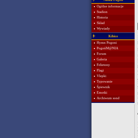
Ogólne informacje
Stadion
Historia
Skład
Wywiady
Kibice
Hymn Pogoni
PogońM@NIA
Forum
Galeria
Felietony
Flagi
Vlepki
Typowanie
Śpiewnik
Emotki
Archiwum sond