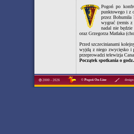
Pogoń po konfro
punktowego i z 
przez Bohumila P
wygrać (remis z
nadal nie będzie
oraz Grzegorza Matlaka (cho
Przed szczecinianami kolejn
wyjdą z niego zwycięsko i 
przeprowadzi telewizja Canal
Początek spotkania o godz.
©
Pogoń On-Line
design
2000 - 2026