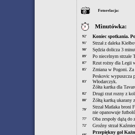
Fotorelacja:
Minutówka:
Koniec spotkania. Po
92'
Strzał z daleka Kiełb
91'
Sędzia dolicza 3 minu
90'
Po niecelnym strzale 
89'
Rzut rożny dla Legii
87'
Zmiana w Pogoni. Za
85'
Peskovic wypuszcza pi
Włodarczyk.
83'
Żółta kartka dla Tavar
Drugi rzut rozny z kol
82'
Żółtą kartką ukarany z
80'
Strzał Matlaka broni F
79'
nie opanowuje futbol
Oba zespoły dążą do 
77'
Groźny strzał Kaźmier
72'
Przepiękny gol Kaźm
68'