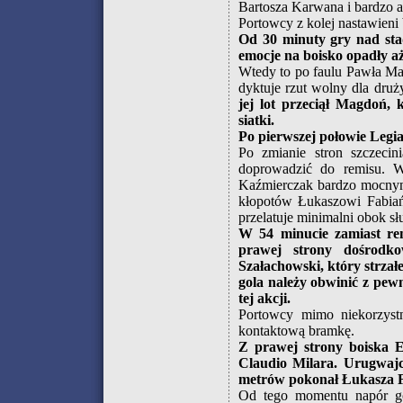
Bartosza Karwana i bardzo a
Portowcy z kolej nastawieni 
Od 30 minuty gry nad stad
emocje na boisko opadły aż
Wtedy to po faulu Pawła Ma
dyktuje rzut wolny dla druż
jej lot przeciął Magdoń, 
siatki.
Po pierwszej połowie Legia
Po zmianie stron szczecin
doprowadzić do remisu. W
Kaźmierczak bardzo mocnym 
kłopotów Łukaszowi Fabiańs
przelatuje minimalni obok s
W 54 minucie zamiast re
prawej strony dośrodk
Szałachowski, który strzał
gola należy obwinić z pew
tej akcji.
Portowcy mimo niekorzyst
kontaktową bramkę.
Z prawej strony boiska E
Claudio Milara. Urugwaj
metrów pokonał Łukasza F
Od tego momentu napór gos