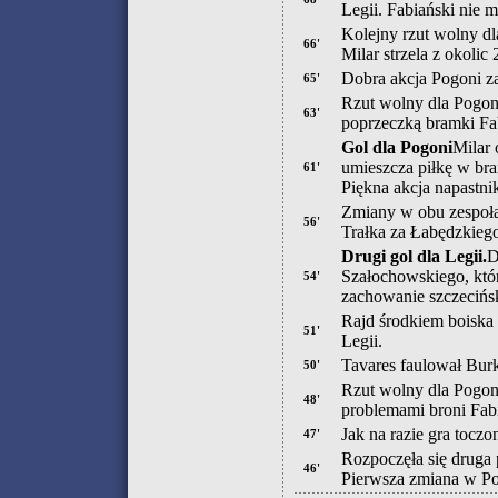
Legii. Fabiański nie m
Kolejny rzut wolny dl
66'
Milar strzela z okoli
Dobra akcja Pogoni z
65'
Rzut wolny dla Pogoni
63'
poprzeczką bramki Fa
Gol dla Pogoni
Milar 
umieszcza piłkę w br
61'
Piękna akcja napastn
Zmiany w obu zespoła
56'
Trałka za Łabędzkieg
Drugi gol dla Legii.
D
Szałochowskiego, któr
54'
zachowanie szczecińsk
Rajd środkiem boiska
51'
Legii.
Tavares faulował Burk
50'
Rzut wolny dla Pogon
48'
problemami broni Fabi
Jak na razie gra toczo
47'
Rozpoczęła się druga 
46'
Pierwsza zmiana w Pog