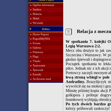
Ogólne informacje
Stadion
Historia
Skład
Wywiady
Kibice
Relacja z mecz
Hymn Pogoni
PogońM@NIA
W spotkaniu 7. kolejki O
Forum
Legią Warszawa 2:2.
Galeria
Mecz obu drużyn to jak zaw
Felietony
Szczecina i Warszawy. W pi
Flagi
głośno śpiewali i dopingowa
Vlepki
Początek spotkania to lekk
Typowanie
piłce. Jednak nic z ich akcji
Śpiewnik
Portowcy zaczęli mocnym ak
Emotki
lewą stroną wbiegł w pole
Archiwum sond
Andradiny.
Brazylijczyk ma
wywrócił się na mokrej i grz
Minutę później kopia akcji
golkipera i próbuje dogry
bramkowej wybijają obrońcy
Po tych dwóch bardzo groź
którzy próbowali zaskoczyć 