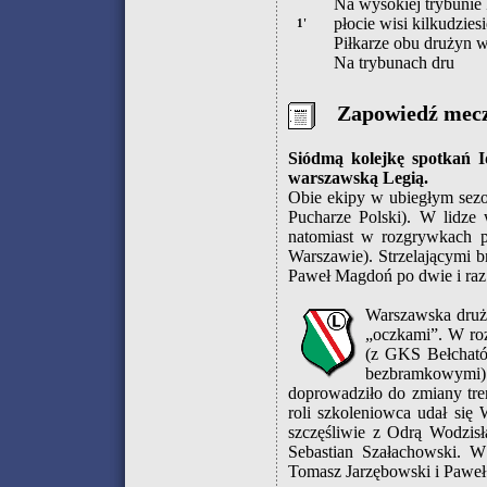
Na wysokiej trybunie 
płocie wisi kilkudzie
1'
Piłkarze obu drużyn 
Na trybunach dru
Zapowiedź mec
Siódmą kolejkę spotkań I
warszawską Legią.
Obie ekipy w ubiegłym sezon
Pucharze Polski). W lidze 
natomiast w rozgrywkach p
Warszawie). Strzelającymi b
Paweł Magdoń po dwie i raz
Warszawska druży
„oczkami”. W ro
(z GKS Bełcható
bezbramkowymi)
doprowadziło do zmiany tre
roli szkoleniowca udał si
szczęśliwie z Odrą Wodzisł
Sebastian Szałachowski. W
Tomasz Jarzębowski i Paweł