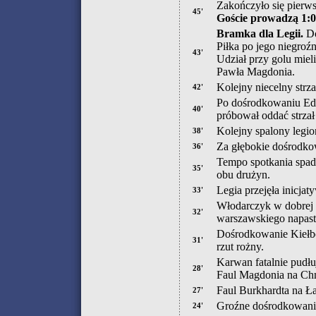
Zakończyło się pierws
45'
Goście prowadzą 1:0
Bramka dla Legii.
Do
Piłka po jego niegroź
43'
Udział przy golu miel
Pawła Magdonia.
Kolejny niecelny strz
42'
Po dośrodkowaniu Edie
40'
próbował oddać strzał
Kolejny spalony legio
38'
Za głębokie dośrodko
36'
Tempo spotkania spadł
35'
obu drużyn.
Legia przejęła inicjat
33'
Włodarczyk w dobrej s
32'
warszawskiego napast
Dośrodkowanie Kiełbo
31'
rzut rożny.
Karwan fatalnie pudłu
28'
Faul Magdonia na Chm
Faul Burkhardta na Ł
27'
Groźne dośrodkowanie
24'