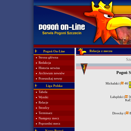
Relacja z meczu
Pogoń On-Line
Strona główna
Sz
Redakcja
Historia serwisu
Pogoń S
Archiwum newsów
Przeszukaj newsy
Michalski (
46
Liga Polska
Tabela
Łabędzki (
56
Wyniki
KaĽ
Relacje
Strzelcy
Terminarz
Divecky (
8
Następny mecz
Poprzedni mecz
Nasza Pogoń