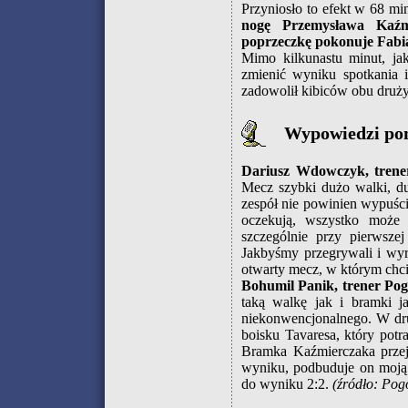
Przyniosło to efekt w 68 mi
nogę Przemysława Kaźm
poprzeczkę pokonuje Fabi
Mimo kilkunastu minut, ja
zmienić wyniku spotkania i
zadowolił kibiców obu druż
Wypowiedzi po
Dariusz Wdowczyk, trener
Mecz szybki dużo walki, du
zespół nie powinien wypuścić
oczekują, wszystko może 
szczególnie przy pierwsz
Jakbyśmy przegrywali i wyr
otwarty mecz, w którym chci
Bohumil Panik, trener Pog
taką walkę jak i bramki j
niekonwencjonalnego. W dru
boisku Tavaresa, który potr
Bramka Kaźmierczaka przejd
wyniku, podbuduje on moją 
do wyniku 2:2.
(źródło: Po