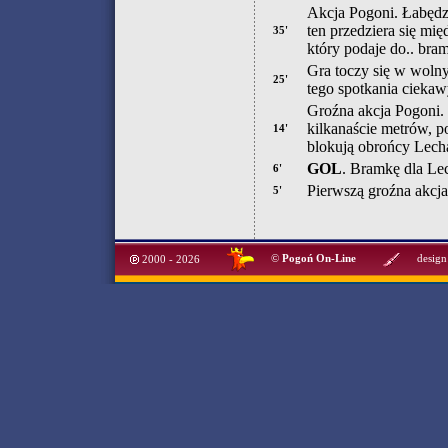
Akcja Pogoni. Łabędzk
ten przedziera się mi
35'
który podaje do.. bram
Gra toczy się w wolny
25'
tego spotkania ciekaw
Groźna akcja Pogoni. E
kilkanaście metrów, po
14'
blokują obrońcy Lech
GOL
. Bramkę dla Le
6'
Pierwszą groźna akcja
5'
©
Pogoń On-Line
design
2000 - 2026