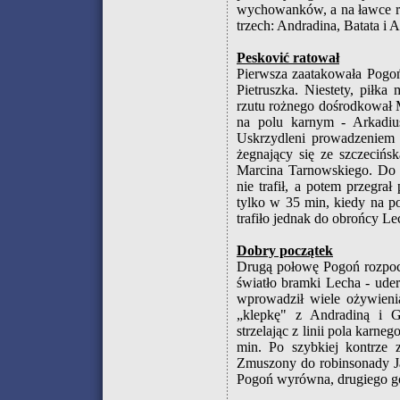
wychowanków, a na ławce re
trzech: Andradina, Batata i 
Pesković ratował
Pierwsza zaatakowała Pogoń
Pietruszka. Niestety, piłk
rzutu rożnego dośrodkował M
na polu karnym - Arkadiu
Uskrzydleni prowadzeniem 
żegnający się ze szczecińs
Marcina Tarnowskiego. Do 
nie trafił, a potem przegra
tylko w 35 min, kiedy na p
trafiło jednak do obrońcy L
Dobry początek
Drugą połowę Pogoń rozpoc
światło bramki Lecha - ud
wprowadził wiele ożywienia
„klepkę" z Andradiną i Gr
strzelając z linii pola kar
min. Po szybkiej kontrze z
Zmuszony do robinsonady Ja
Pogoń wyrówna, drugiego go