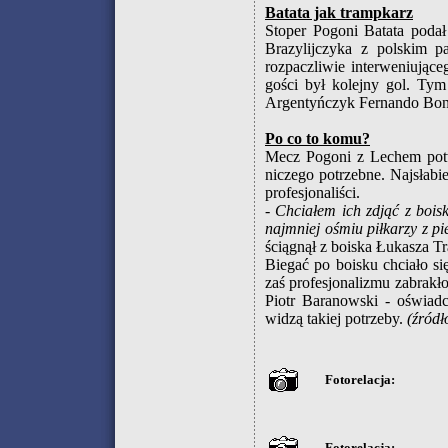
Batata jak trampkarz
Stoper Pogoni Batata podał
Brazylijczyka z polskim p
rozpaczliwie interweniując
gości był kolejny gol. Tym
Argentyńczyk Fernando Bon
Po co to komu?
Mecz Pogoni z Lechem potwi
niczego potrzebne. Najsłabie
profesjonaliści.
- Chciałem ich zdjąć z boi
najmniej ośmiu piłkarzy z p
ściągnął z boiska Łukasza Tr
Biegać po boisku chciało s
zaś profesjonalizmu zabrakł
Piotr Baranowski - oświadc
widzą takiej potrzeby.
(źródł
Fotorelacja:
Fotorelacja: