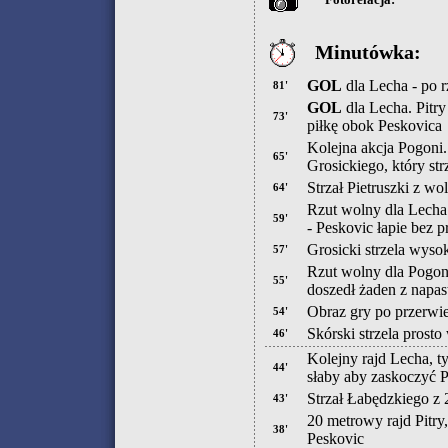
Minutówka:
GOL
dla Lecha - po 
81'
GOL
dla Lecha. Pitry
73'
piłkę obok Peskovica
Kolejna akcja Pogoni.
65'
Grosickiego, który str
Strzał Pietruszki z wo
64'
Rzut wolny dla Lecha
59'
- Peskovic łapie bez 
Grosicki strzela wyso
57'
Rzut wolny dla Pogon
55'
doszedł żaden z napa
Obraz gry po przerwie 
54'
Skórski strzela prost
46'
Kolejny rajd Lecha, t
44'
słaby aby zaskoczyć 
Strzał Łabędzkiego z
43'
20 metrowy rajd Pitry
38'
Peskovic