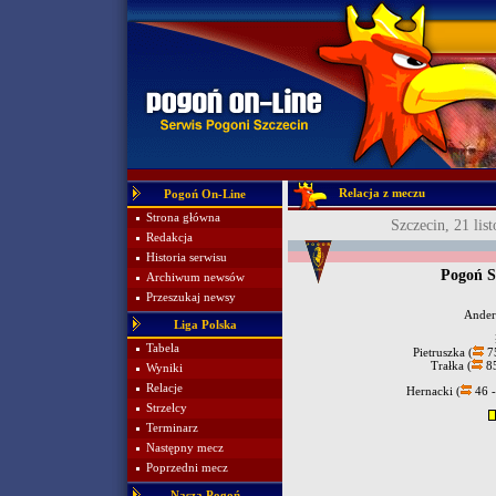
Relacja z meczu
Pogoń On-Line
Strona główna
Szczecin, 21 lis
Redakcja
Historia serwisu
Pogoń S
Archiwum newsów
Przeszukaj newsy
Ander
Liga Polska
Tabela
Pietruszka (
75
Trałka (
85
Wyniki
Relacje
Hernacki (
46 -
Strzelcy
Terminarz
Następny mecz
Poprzedni mecz
Nasza Pogoń