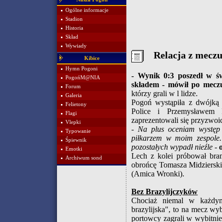
Ogólne informacje
Stadion
Historia
Skład
Wywiady
Relacja z mecz
Kibice
Hymn Pogoni
- Wynik 0:3 poszedł w św
PogońM@NIA
składem -
mówił po mecz
Forum
którzy grali w l lidze.
Galeria
Pogoń wystąpiła z dwójką
Felietony
Police i Przemysławem P
Flagi
zaprezentowali się przyzwoic
Vlepki
- Na plus oceniam występ 
Typowanie
piłkarzem w moim zespole. 
Śpiewnik
pozostałych wypadł nieźle
-
o
Emotki
Lech z kolei próbował bra
Archiwum sond
obrońcę Tomasza Midziersk
(Amica Wronki).
Bez Brazylijczyków
Chociaż niemal w każdym
brazylijska", to na mecz wy
portowcy zagrali w wybitni