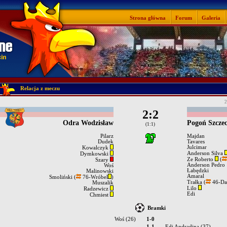
Strona główna
Forum
Galeria
Relacja z meczu
2
2:2
Odra Wodzisław
Pogoń Szczec
(1:1)
Pilarz
Majdan
Dudek
Tavares
Julcimar
Kowalczyk
Anderson Silva
Dymkowski
Ze Roberto
(
Szary
Anderson Pedro
Woś
Łabędzki
Malinowski
Amaral
Smoliński (
76-Wróbel
)
Trałka (
46-Dan
Muszalik
Lilo
Radzewicz
Edi
Chmiest
Bramki
Woś (26)
1-0
1-1
Edi Andradina (37)