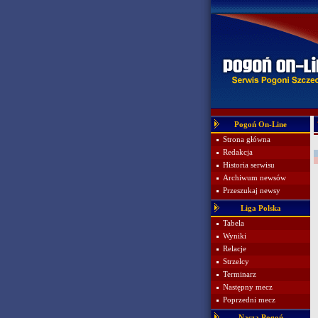
Pogoń On-Line
Strona główna
Redakcja
Historia serwisu
Archiwum newsów
Przeszukaj newsy
Liga Polska
Tabela
Wyniki
Relacje
Strzelcy
Terminarz
Następny mecz
Poprzedni mecz
Nasza Pogoń