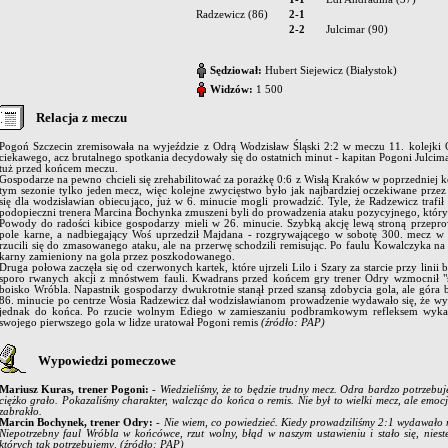
Radzewicz (86)
2-1
2-2
Julcimar (90)
Sędziował:
Hubert Siejewicz (Białystok)
Widzów:
1 500
Relacja z meczu
Pogoń Szczecin zremisowała na wyjeździe z Odrą Wodzisław Śląski 2:2 w meczu 11. kolejki O
ciekawego, acz brutalnego spotkania decydowały się do ostatnich minut - kapitan Pogoni Julci
tuż przed końcem meczu.
Gospodarze na pewno chcieli się zrehabilitować za porażkę 0:6 z Wisłą Kraków w poprzedniej k
tym sezonie tylko jeden mecz, więc kolejne zwycięstwo było jak najbardziej oczekiwane prze
się dla wodzisławian obiecująco, już w 6. minucie mogli prowadzić. Tyle, że Radzewicz trafił
podopieczni trenera Marcina Bochynka zmuszeni byli do prowadzenia ataku pozycyjnego, który s
Powody do radości kibice gospodarzy mieli w 26. minucie. Szybką akcję lewą stroną przepro
pole karne, a nadbiegający Woś uprzedził Majdana - rozgrywającego w sobotę 300. mecz w ek
rzucili się do zmasowanego ataku, ale na przerwę schodzili remisując. Po faulu Kowalczyka na
karny zamieniony na gola przez poszkodowanego.
Druga połowa zaczęła się od czerwonych kartek, które ujrzeli Lilo i Szary za starcie przy linii 
sporo rwanych akcji z mnóstwem fauli. Kwadrans przed końcem gry trener Odry wzmocnił "s
boisko Wróbla. Napastnik gospodarzy dwukrotnie stanął przed szansą zdobycia gola, ale góra
86. minucie po centrze Wosia Radzewicz dał wodzisławianom prowadzenie wydawało się, że wygr
jednak do końca. Po rzucie wolnym Ediego w zamieszaniu podbramkowym refleksem wykaza
swojego pierwszego gola w lidze uratował Pogoni remis
(źródło: PAP)
Wypowiedzi pomeczowe
Mariusz Kuras, trener Pogoni:
- Wiedzieliśmy, że to będzie trudny mecz. Odra bardzo potrzebuj
ciężko grało. Pokazaliśmy charakter, walcząc do końca o remis. Nie był to wielki mecz, ale emoc
zabrakło.
Marcin Bochynek, trener Odry:
- Nie wiem, co powiedzieć. Kiedy prowadziliśmy 2:1 wydawało m
Niepotrzebny faul Wróbla w końcówce, rzut wolny, błąd w naszym ustawieniu i stało się, niestet
których tak potrzebujemy
.
(źródło: PAP)