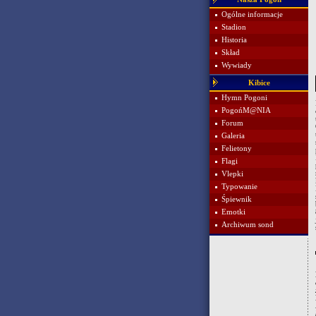
Ogólne informacje
Stadion
Historia
Skład
Wywiady
Kibice
Hymn Pogoni
PogońM@NIA
Forum
Galeria
Felietony
Flagi
Vlepki
Typowanie
Śpiewnik
Emotki
Archiwum sond