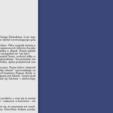
range Ekstraklasy. Losy tego
mar zdobył wyrównującego gola
olejce. Odra wygrała zresztą w
z miejscowych kibiców.Zaczęło
 piłką w słupek. Potem jednak
zczególnie im "nie leży".
wadził Szary, wyłożył piłkę w
straklasie. Szczecinianie nie
 Edim, sędzia podyktował rzut
bocznej. Potem kibice obejrzeli
iłę rażenia" wprowadzając na
 był bramkarz Pogoni. Kiedy w
ana jest faktem. Goście grali
ł się Julcimar i zdobywając
e punktów, a nam się tu zawsze
ji - zwłaszcza w końcówce - nie
i się, że utrzymamy ten wynik.
y. Straciliśmy kolejne punkty,