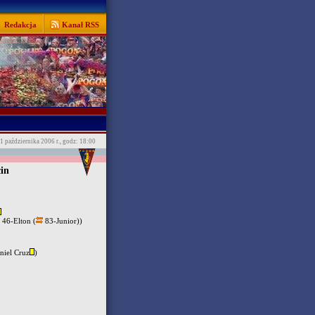
Redakcja
Kanał RSS
1 października 2006 r., godz: 18:00
in
46-Elton (
83-Junior))
iel Cruz
)