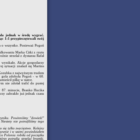
iała jednak w środę wygrać.
jąc 1:1 przypieczętowali swój
ła o wszystko. Ponieważ Pogoń
rodkowaniu Marka Citki z rzutu
nie strzelał z dystansu Rafał
e wynikało. Akcje gospodarzy
 sytuacji znalazł się Martins
a Kozubka z najwyższym trudem
, gola zdobyła Pogoń - w 60.
ieścił piłkę w siatce.
m nie zdołał trafić do pustej
 w 87. minucie, Branko Hucika
rzy zabrakło już jednak czasu
 wyniku. Powinniśmy "dowieźć"
iestety nie potrafiliśmy tego
o się tylko zwycięstwo. Kolejny
sywnie i w szatni powiedziałem
 co Polonia robiła od początku
tórzy potrafią strzelać bramki.