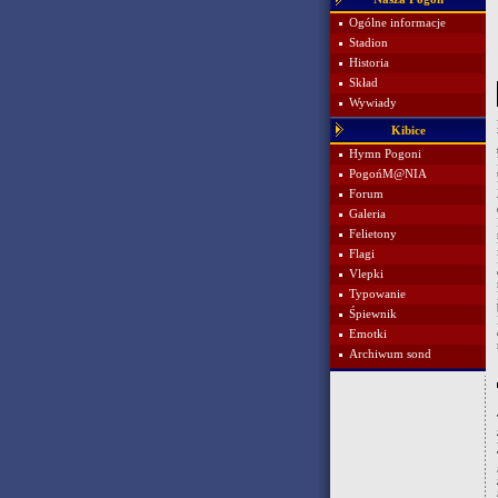
Ogólne informacje
Stadion
Historia
Skład
Wywiady
Kibice
Hymn Pogoni
PogońM@NIA
Forum
Galeria
Felietony
Flagi
Vlepki
Typowanie
Śpiewnik
Emotki
Archiwum sond