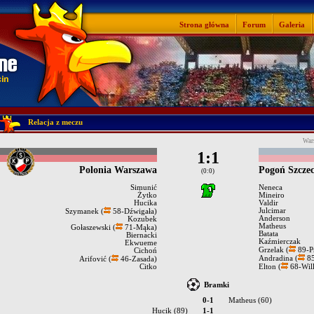
Strona główna
Forum
Galeria
Relacja z meczu
Wars
1:1
Polonia Warszawa
Pogoń Szczec
(0:0)
Simunić
Neneca
Żytko
Mineiro
Hucika
Valdir
Julcimar
Szymanek (
58-Dźwigała)
Anderson
Kozubek
Matheus
Gołaszewski (
71-Mąka)
Batata
Biernacki
Kaźmierczak
Ekwueme
Grzelak (
89-P
Cichoń
Andradina (
85
Arifović (
46-Zasada)
Citko
Elton (
68-Wil
Bramki
0-1
Matheus (60)
Hucik (89)
1-1