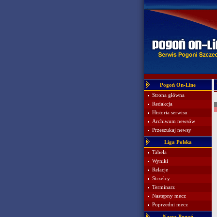
Pogoń On-Line
Strona główna
Redakcja
Historia serwisu
Archiwum newsów
Przeszukaj newsy
Liga Polska
Tabela
Wyniki
Relacje
Strzelcy
Terminarz
Następny mecz
Poprzedni mecz
Nasza Pogoń