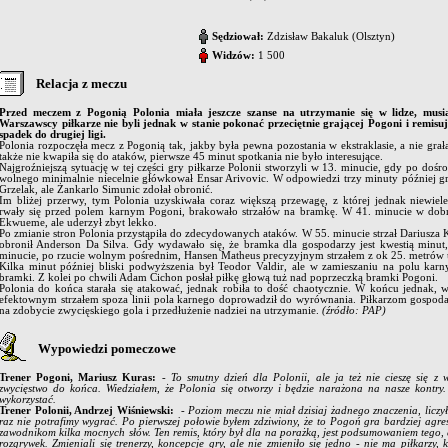
Sędziował:
Zdzisław Bakaluk (Olsztyn)
Widzów:
1 500
Relacja z meczu
Przed meczem z Pogonią Polonia miała jeszcze szanse na utrzymanie się w lidze, mus
Warszawscy piłkarze nie byli jednak w stanie pokonać przeciętnie grającej Pogoni i remisu
spadek do drugiej ligi.
Polonia rozpoczęła mecz z Pogonią tak, jakby była pewna pozostania w ekstraklasie, a nie gra
także nie kwapiła się do ataków, pierwsze 45 minut spotkania nie było interesujące.
Najgroźniejszą sytuację w tej części gry piłkarze Polonii stworzyli w 13. minucie, gdy po doś
wolnego minimalnie niecelnie główkował Ensar Arivovic. W odpowiedzi trzy minuty później groź
Grzelak, ale Żankarlo Simunic zdołał obronić.
Im bliżej przerwy, tym Polonia uzyskiwała coraz większą przewagę, z której jednak niewiel
rwały się przed polem karnym Pogoni, brakowało strzałów na bramkę. W 41. minucie w dobrej
Ekwueme, ale uderzył zbyt lekko.
Po zmianie stron Polonia przystąpiła do zdecydowanych ataków. W 55. minucie strzał Dariusz
obronił Anderson Da Silva. Gdy wydawało się, że bramka dla gospodarzy jest kwestią minut
minucie, po rzucie wolnym pośrednim, Hansen Matheus precyzyjnym strzałem z ok 25. metrów um
Kilka minut później bliski podwyższenia był Teodor Valdir, ale w zamieszaniu na polu karny
bramki. Z kolei po chwili Adam Cichon posłał piłkę głową tuż nad poprzeczką bramki Pogoni.
Polonia do końca starała się atakować, jednak robiła to dość chaotycznie. W końcu jednak,
efektownym strzałem spoza linii pola karnego doprowadził do wyrównania. Piłkarzom gospoda
na zdobycie zwycięskiego gola i przedłużenie nadziei na utrzymanie.
(źródło: PAP)
Wypowiedzi pomeczowe
Trener Pogoni, Mariusz Kuras:
- To smutny dzień dla Polonii, ale ja też nie cieszę się z
zwycięstwo do końca. Wiedziałem, że Polonia się otworzy i będzie narażona na nasze kontry. N
wykorzystać.
Trener Polonii, Andrzej Wiśniewski:
- Poziom meczu nie miał dzisiaj żadnego znaczenia, liczył
raz nie potrafimy wygrać. Po pierwszej połowie byłem zdziwiony, że to Pogoń gra bardziej agre
zawodnikom kilka mocnych słów. Ten remis, który był dla na porażką, jest podsumowaniem tego,
rozgrywek. Zmieniali się trenerzy, koncepcje gry, ale nie zmieniło się jedno - nie ma piłkarzy, k