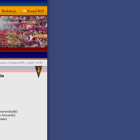
Redakcja
Kanał RSS
zawa, 10 maja 2006 r., godz: 18:00
in
rzewoźniak)
-Grosicki)
liam)