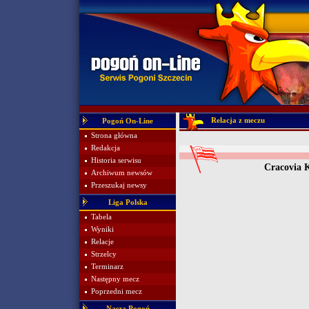
Relacja z meczu
Pogoń On-Line
Strona główna
Redakcja
Historia serwisu
Cracovia 
Archiwum newsów
Przeszukaj newsy
Liga Polska
Tabela
Wyniki
Relacje
Strzelcy
Terminarz
Następny mecz
Poprzedni mecz
Nasza Pogoń