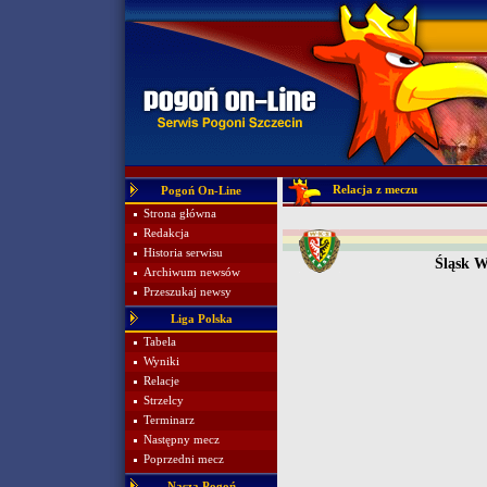
Relacja z meczu
Pogoń On-Line
Strona główna
Redakcja
Historia serwisu
Śląsk 
Archiwum newsów
Przeszukaj newsy
Liga Polska
Tabela
Wyniki
Relacje
Strzelcy
Terminarz
Następny mecz
Poprzedni mecz
Nasza Pogoń