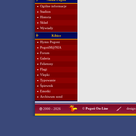
Ogólne informacje
Stadion
Historia
Skład
Wywiady
Kibice
Hymn Pogoni
PogońM@NIA
Forum
Galeria
Felietony
Flagi
Vlepki
Typowanie
Śpiewnik
Emotki
Archiwum sond
©
Pogoń On-Line
design
2000 - 2026