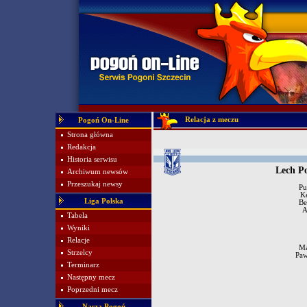
Relacja z meczu
Pogoń On-Line
Strona główna
Redakcja
Historia serwisu
Lech P
Archiwum newsów
Przeszukaj newsy
Pu
K
Liga Polska
Be
A
Tabela
Wyniki
Relacje
Ma
Strzelcy
Paw
Terminarz
Następny mecz
Poprzedni mecz
Nasza Pogoń