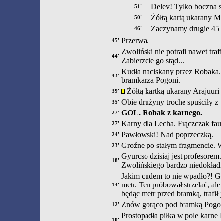
Delev! Tylko boczna si
51'
Żółtą kartą ukarany 
50'
Zaczynamy drugie 45 
46'
Przerwa.
45'
Zwoliński nie potrafi nawet tra
44'
Zabierzcie go stąd...
Kudła naciskany przez Robaka.
43'
bramkarza Pogoni.
Żółtą kartką ukarany Arajuuri
39'
Obie drużyny trochę spuściły z 
35'
GOL. Robak z karnego.
27'
Karny dla Lecha. Frączczak fa
27'
Pawłowski! Nad poprzeczką.
24'
Groźne po stałym fragmencie. W
23'
Gyurcso dzisiaj jest profesorem
18'
Zwolińskiego bardzo niedokład
Jakim cudem to nie wpadło?! Gy
metr. Ten próbował strzelać, a
14'
będąc metr przed bramką, trafi
Znów gorąco pod bramką Pogoni
12'
Prostopadła piłka w pole karne 
10'