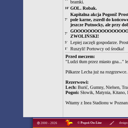
bramki.
GOL. Robak.
10'
Kapitalna akcja Pogoni! Pros
pole karne, zszedł do końcowej
7'
jeszcze Putnocky, ale przy do
GOOOOOOOOOOOOOOOO
7'
ZWOLIŃSKI!
Lepiej zaczęli gospodarze. Pro
5'
Ruszyli! Portowcy od środka!
1'
Przed meczem:
"Ludzi tłum przez miasto gna..." l
Piłkarze Lecha już na rozgrzewce.
Rezerwowi:
Lech:
Burić, Gumny, Nielsen, Tr
Pogoń:
Słowik, Matynia, Kitano, 
Witamy z Inea Stadionu w Poznan
©
Pogoń On-Line
design
2000 - 2026