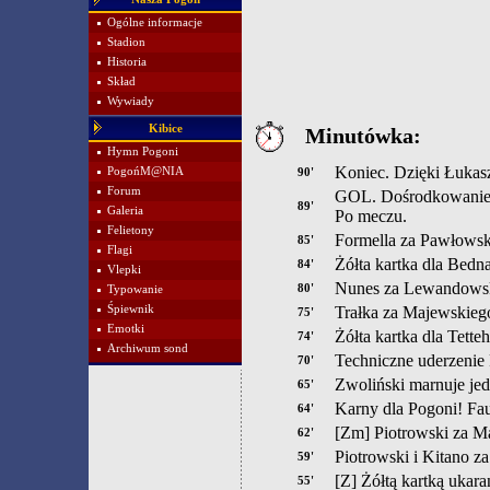
Ogólne informacje
Stadion
Historia
Skład
Wywiady
Kibice
Minutówka:
Hymn Pogoni
Koniec. Dzięki Łuka
PogońM@NIA
90'
Forum
GOL. Dośrodkowanie z 
89'
Galeria
Po meczu.
Felietony
Formella za Pawłowsk
85'
Flagi
Żółta kartka dla Bedn
84'
Vlepki
Nunes za Lewandowsk
80'
Typowanie
Śpiewnik
Trałka za Majewskieg
75'
Emotki
Żółta kartka dla Tette
74'
Archiwum sond
Techniczne uderzenie
70'
Zwoliński marnuje jede
65'
Karny dla Pogoni! Fa
64'
[Zm] Piotrowski za Ma
62'
Piotrowski i Kitano z
59'
[Z] Żółtą kartką ukar
55'