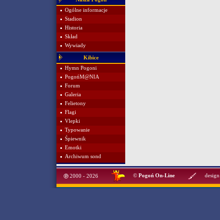
Ogólne informacje
Stadion
Historia
Skład
Wywiady
Kibice
Hymn Pogoni
PogońM@NIA
Forum
Galeria
Felietony
Flagi
Vlepki
Typowanie
Śpiewnik
Emotki
Archiwum sond
©
Pogoń On-Line
design
2000 - 2026