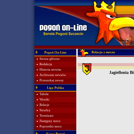
Relacja z meczu
Pogoń On-Line
Strona główna
Redakcja
Historia serwisu
Jagiellonia B
Archiwum newsów
Przeszukaj newsy
Liga Polska
Tabela
Wyniki
Relacje
Strzelcy
Terminarz
Następny mecz
Poprzedni mecz
Nasza Pogoń