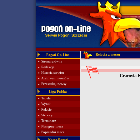
Relacja z meczu
Pogoń On-Line
Strona główna
Redakcja
Historia serwisu
Cracovia 
Archiwum newsów
Przeszukaj newsy
Liga Polska
Tabela
Wyniki
Relacje
Strzelcy
Terminarz
Następny mecz
Poprzedni mecz
Nasza Pogoń