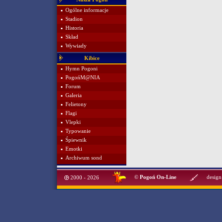
Ogólne informacje
Stadion
Historia
Skład
Wywiady
Kibice
Hymn Pogoni
PogońM@NIA
Forum
Galeria
Felietony
Flagi
Vlepki
Typowanie
Śpiewnik
Emotki
Archiwum sond
©
Pogoń On-Line
design
2000 - 2026