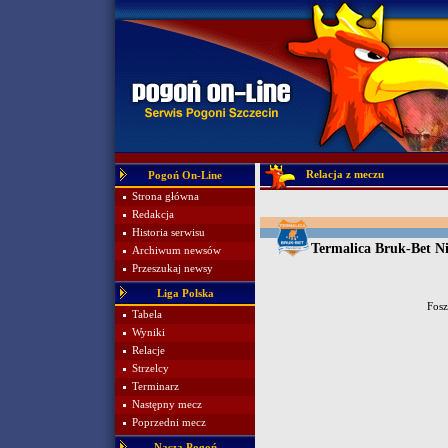
Relacja z meczu
Pogoń On-Line
Strona główna
Redakcja
Historia serwisu
Termalica Bruk-Bet Ni
Archiwum newsów
Przeszukaj newsy
Liga Polska
Fos
Tabela
Wyniki
Relacje
Strzelcy
Terminarz
Następny mecz
Poprzedni mecz
Nasza Pogoń