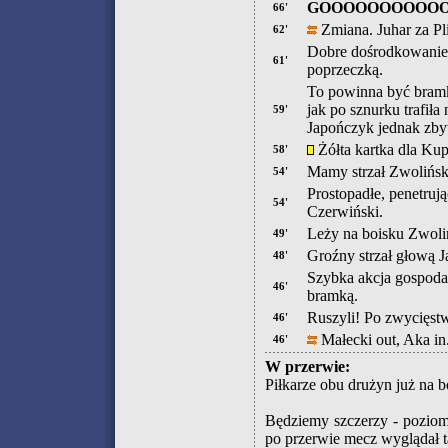
GOOOOOOOOOOO
66'
Zmiana. Juhar za Pl
62'
Dobre dośrodkowanie 
61'
poprzeczką.
To powinna być bramk
jak po sznurku trafił
59'
Japończyk jednak zbyt
Żółta kartka dla Ku
58'
Mamy strzał Zwolińsk
54'
Prostopadłe, penetruj
54'
Czerwiński.
Leży na boisku Zwoliń
49'
Groźny strzał głową 
48'
Szybka akcja gospoda
46'
bramką.
Ruszyli! Po zwycięst
46'
Małecki out, Aka in
46'
W przerwie:
Piłkarze obu drużyn już na 
Będziemy szczerzy - poziom
po przerwie mecz wyglądał t