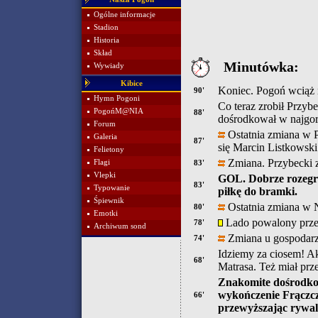
Ogólne informacje
Stadion
Historia
Skład
Minutówka:
Wywiady
Kibice
Koniec. Pogoń wciąż 
90'
Hymn Pogoni
Co teraz zrobił Przybe
PogońM@NIA
88'
dośrodkował w najgor
Forum
Ostatnia zmiana w P
Galeria
87'
się Marcin Listkowski
Felietony
Zmiana. Przybecki z
Flagi
83'
Vlepki
GOL. Dobrze rozegra
83'
Typowanie
piłkę do bramki.
Śpiewnik
Ostatnia zmiana w N
80'
Emotki
Lado powalony przez 
78'
Archiwum sond
Zmiana u gospodarz
74'
Idziemy za ciosem! Ak
68'
Matrasa. Też miał prz
Znakomite dośrodkow
wykończenie Frączcz
66'
przewyższając rywali