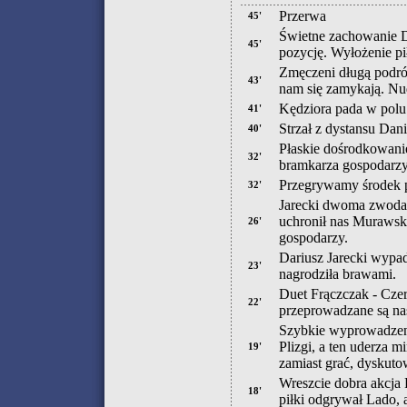
Przerwa
45'
Świetne zachowanie Da
45'
pozycję. Wyłożenie pi
Zmęczeni długą podró
43'
nam się zamykają. Nu
Kędziora pada w polu 
41'
Strzał z dystansu Dan
40'
Płaskie dośrodkowanie
32'
bramkarza gospodarzy
Przegrywamy środek p
32'
Jarecki dwoma zwodam
uchronił nas Murawski
26'
gospodarzy.
Dariusz Jarecki wypa
23'
nagrodziła brawami.
Duet Frączczak - Czer
22'
przeprowadzane są na
Szybkie wyprowadzenie
Plizgi, a ten uderza 
19'
zamiast grać, dyskutow
Wreszcie dobra akcja 
18'
piłki odgrywał Lado, 