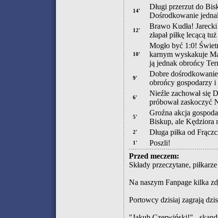
Długi przerzut do Bis
14'
Dośrodkowanie jednak
Brawo Kudła! Jarecki
12'
złapał piłkę lecącą tuż
Mogło być 1:0! Świet
karnym wyskakuje Matr
10'
ją jednak obrońcy Ter
Dobre dośrodkowanie 
9'
obrońcy gospodarzy i
Nieźle zachował się Da
6'
próbował zaskoczyć N
Groźna akcja gospodar
5'
Biskup, ale Kędziora n
Długa piłka od Frączc
2'
Poszli!
1'
Przed meczem:
Składy przeczytane, piłkarze
Na naszym Fanpage kilka zd
Portowcy dzisiaj zagrają dzi
"Jakub Czerwiński!" - skandu