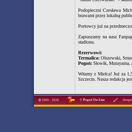
Podopieczni Czesława Mich
brawami przez lokalną publi
Portowcy już na przedmecz
Zapraszamy na nasz Fanpage
stadionu.
Rezerwowi:
Termalica:
Olszewski, Smuc
Pogoń:
Słowik, Murayama, A
Witamy z Mielca! Już za 1,
Szczecin. Nasza redakcja jest
©
Pogoń On-Line
design
2000 - 2026