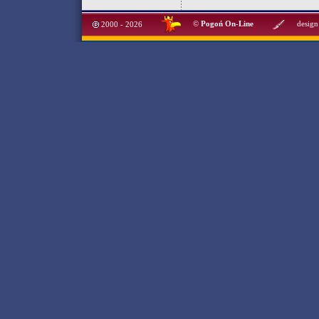
©
Pogoń On-Line
design
2000 - 2026