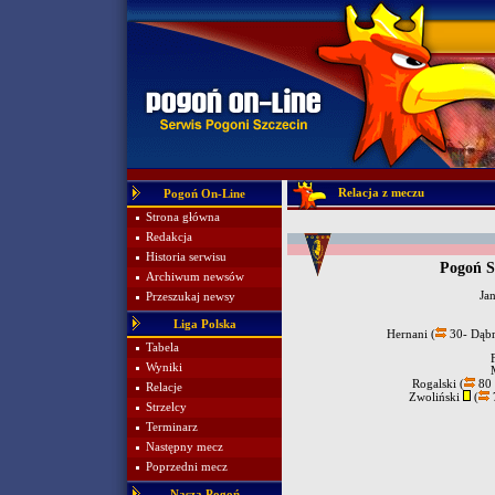
Relacja z meczu
Pogoń On-Line
Strona główna
Redakcja
Historia serwisu
Pogoń S
Archiwum newsów
Ja
Przeszukaj newsy
Liga Polska
Hernani (
30- Dąb
Tabela
Wyniki
Rogalski (
80 
Relacje
Zwoliński
(
Strzelcy
Terminarz
Następny mecz
Poprzedni mecz
Nasza Pogoń