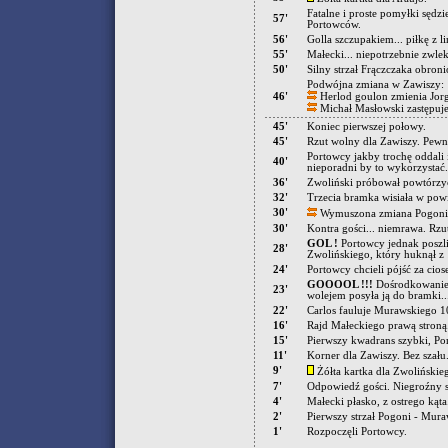
Fatalne i proste pomyłki sędz
57'
Portowców.
56'
Golla szczupakiem... piłkę z l
55'
Małecki... niepotrzebnie zwlek
50'
Silny strzał Frączczaka obron
Podwójna zmiana w Zawiszy:
46'
Herlod goulon zmienia Jor
Michał Masłowski zastępuje
45'
Koniec pierwszej połowy.
45'
Rzut wolny dla Zawiszy. Pewni
Portowcy jakby trochę oddali
40'
nieporadni by to wykorzystać.
36'
Zwoliński próbował powtórzyć
32'
Trzecia bramka wisiała w pow
30'
Wymuszona zmiana Pogoni. 
30'
Kontra gości... niemrawa. Rzu
GOL !
Portowcy jednak poszli 
28'
Zwolińskiego, który huknął z 
24'
Portowcy chcieli pójść za cio
GOOOOL !!!
Dośrodkowanie z
23'
wolejem posyła ją do bramki..
22'
Carlos fauluje Murawskiego 
16'
Rajd Małeckiego prawą stron
15'
Pierwszy kwadrans szybki, Por
11'
Korner dla Zawiszy. Bez szału
9'
Żółta kartka dla Zwolińskie
7'
Odpowiedź gości. Niegroźny st
4'
Małecki płasko, z ostrego kąta
2'
Pierwszy strzał Pogoni - Mur
1'
Rozpoczęli Portowcy.