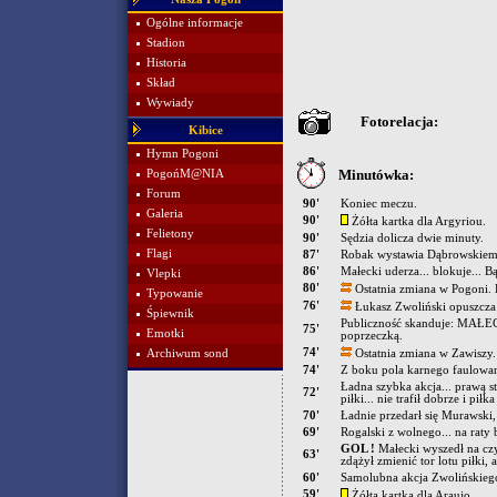
Ogólne informacje
Stadion
Historia
Skład
Wywiady
Fotorelacja:
Kibice
Hymn Pogoni
Minutówka:
PogońM@NIA
Forum
90'
Koniec meczu.
Galeria
90'
Żółta kartka dla Argyriou.
Felietony
90'
Sędzia dolicza dwie minuty.
Flagi
87'
Robak wystawia Dąbrowskie
86'
Małecki uderza... blokuje... B
Vlepki
80'
Ostatnia zmiana w Pogoni. 
Typowanie
76'
Łukasz Zwoliński opuszcza 
Śpiewnik
Publiczność skanduje: MAŁECK
75'
Emotki
poprzeczką.
74'
Archiwum sond
Ostatnia zmiana w Zawiszy
74'
Z boku pola karnego faulowan
Ładna szybka akcja... prawą 
72'
piłki... nie trafił dobrze i p
70'
Ładnie przedarł się Murawski,
69'
Rogalski z wolnego... na raty 
GOL !
Małecki wyszedł na czy
63'
zdążył zmienić tor lotu piłki,
60'
Samolubna akcja Zwolińskiego.
59'
Żółta kartka dla Araujo.