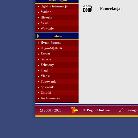
Ogólne informacje
Fotorelacja:
Stadion
Historia
Skład
Wywiady
Kibice
Hymn Pogoni
PogońM@NIA
Forum
Galeria
Felietony
Flagi
Vlepki
Typowanie
Śpiewnik
Emotki
Archiwum sond
©
Pogoń On-Line
design
2000 - 2026