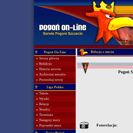
Relacja z meczu
Pogoń On-Line
Strona główna
Redakcja
Historia serwisu
Pogoń S
Archiwum newsów
Przeszukaj newsy
Liga Polska
Tabela
Wyniki
Relacje
Strzelcy
Terminarz
Następny mecz
Fotorelacja:
Poprzedni mecz
Nasza Pogoń