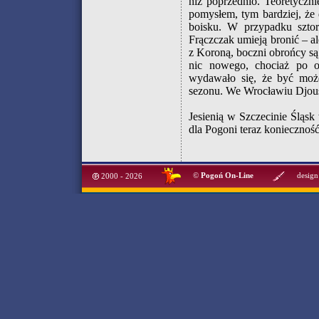
niż poprzednio. Teoretyczn
pomysłem, tym bardziej, że
boisku. W przypadku sztor
Frączczak umieją bronić – a
z Koroną, boczni obrońcy są
nic nowego, chociaż po 
wydawało się, że być moż
sezonu. We Wrocławiu Djous
Jesienią w Szczecinie Śląs
dla Pogoni teraz koniecznoś
©
Pogoń On-Line
design
2000 - 2026