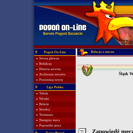
Relacja z meczu
Pogoń On-Line
Strona główna
Redakcja
Historia serwisu
Śląsk 
Archiwum newsów
Przeszukaj newsy
Liga Polska
Tabela
Wyniki
Relacje
Strzelcy
Terminarz
Następny mecz
Poprzedni mecz
Zapowiedź mec
Nasza Pogoń