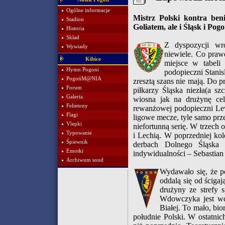
Ogólne informacje
Mistrz Polski kontra ben
Stadion
Goliatem, ale i Śląsk i Pog
Historia
Skład
Z dyspozycji wro
Wywiady
niewiele. Co prawd
Kibice
miejsce w tabeli
Hymn Pogoni
podopieczni Stanis
PogońM@NIA
zresztą szans nie mają. Do p
Forum
piłkarzy Śląska niezła(a s
Galeria
wiosna jak na drużynę cel
Felietony
rewanżowej podopieczni Lev
Flagi
ligowe mecze, tyle samo przeg
Vlepki
niefortunną serię. W trzech 
Typowanie
i Lechią. W poprzedniej ko
Śpiewnik
derbach Dolnego Śląska 
Emotki
indywidualności – Sebastia
Archiwum sond
Wydawało się, że p
oddalą się od ściga
drużyny ze strefy 
Wdowczyka jest wci
Białej. To mało, bi
południe Polski. W ostatni