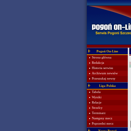
Pogoń On-Line
Strona główna
Redakcja
Historia serwisu
Archiwum newsów
Przeszukaj newsy
Liga Polska
Tabela
Wyniki
Relacje
Strzelcy
Terminarz
Następny mecz
Poprzedni mecz
Nasza Pogoń