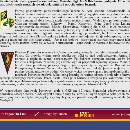
To nie będzie mecz gigantów ekstraklasy. Outsider ligi, GKS Bełchatów podejmie 11. w ta
ostatnich trzech meczach nie zdobyła punktu i straciła osiem bramek.
Formę gospodarzy poniedziałkowego meczu w tym sezonie odzwierciedla ta
bełchatowianie doznali aż ośmiu porażek. Chlubny wyjątek stanowiły domowe sp
kolejce oraz zwycięstwo z Podbeskidziem w 8. Po jedynym w tym sezonie triumfie by
GKS-u przegrali dwa mecz z rzędu nie strzelając bramki. W dodatku po kompromituj
własnym terenie trzech piłkarzy – Kamil Kosowski, Mate Lacić oraz Łukasz
relegowanych do zespołu Młodej Ekstraklasy. Nadzieję dla GKS-u mieli stanowi
zawodnicy. Liczono na na ofensywny tercet, czyli Łukasza Madeja, Tomasza Wróbl
o ofensywie czerwonej latarni ligi nie można wiele dobrego powiedzieć, bo GKS strzelił za
Pogonią podopieczni Jana Złomańczuka są jednak nastawieni bojowo. Zdają sobie sprawę, że 
wiosną może już nie być kogo gonić. - Jest u nas bojowo, mamy teraz najważniejszy mecz ja
Pogonią, żeby jeszcze liczyć się w walce o utrzymanie – zapowiada w materiale klubowej telew
Nowak.
Piłkarze Pogoni do meczu z GKS-em powinni przystąpić niemniej zdeterminowani o
Polski. Co prawda widmo strefy spadkowej póki co nad podopiecznymi Artura S
porażki z rzędu to sygnał ostrzegawczy. Po dobrym początku sezonu, kiedy Po
kibiców i ekspertów za ładną grę i dobre wyniki przyszedł wyraźny kryzys. Mimo
bo dorobek punktowy piłkarzy Pogoni jest przyzwoity to wyjazd do Bełchatowa
Podopiecznych Artura Skowronka oprócz Bełchatowa czekają jeszcze wyjazdy do
punkty będzie niezwykle trudno. Co więcej wciąż nie rozwiązany jest problem braku 
meczach Portowcy zdobyli tylko jedną bramkę co trafnie obrazuje brak siły ofensyw
sytuacja defensywy Portowców. Przez ostatni miesiąc ta formacja szargana jest kontuzjami ora
pauzie Macieja Dąbrowskiego teraz odpoczynek znów czeka Hernaniego, który podczas meczu z
defensorów, podobnie jak w meczu z Koroną, utworzą zapewne Dąbrowski i Noll.
W rozgrywkach ligowych Portowcy grali z GKS-em 10 razy. Statystyki zdecydowanie 
poniedziałkowego starcia. GKS wygrał 6 razy, 3 razy był remis, a Pogoń wygrała tylko jeden me
warto poprawić nie tylko statystykę wspólnych gier, ale przede wszystkim sytuację w tabeli.
(ź
Madejski)
©
Pogoń On-Line
design by:
ruben
redakcja
|
ws