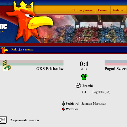
Strona główna
Forum
Galeria
Relacja z meczu
0:1
GKS Bełchatów
Pogoń Szczec
(0:1)
Bramki
0-1
Rogalski (28)
Sędziował:
Szymon Marciniak
Widzów:
Zapowiedź meczu