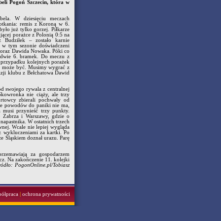
beli Pogoń Szczecin, która w
bela. W dziesięciu meczach
otkania: remis z Koroną w 6.
ło już tylko gorzej. Piłkarze
ącej porażce z Polonią 0:5 na
 Budziłek – zostało karnie
ć w tym sezonie doświadczeni
a oraz Dawida Nowaka. Póki co
ledwie 6. bramek. Do meczu z
w przypadku kolejnych porażek
ki może być. Musimy wygrać z
izji klubu z Bełchatowa Dawid
d swojego rywala z centralnej
kowronka nie ciąży, ale trzy
rtowcy zbierali pochwały od
 że powodów do paniki nie ma,
 musi przynieść trzy punkty.
 Zabrza i Warszawy, gdzie o
napastnika. W ostatnich trzech
nej. Wcale nie lepiej wygląda
z wykluczeniami za kartki. Po
e Śląskiem doznał urazu. Parę
przemawiają za gospodarzem
cz. Na zakończenie 11. kolejki
ródło: PogonOnline.pl/Tobiasz
półpraca
|
ochrona prywatności