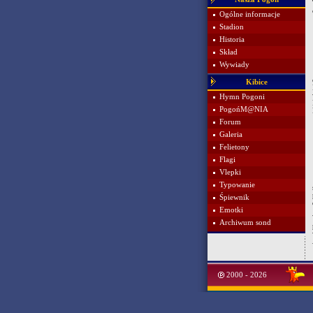
Ogólne informacje
Stadion
Historia
Skład
Wywiady
Kibice
Hymn Pogoni
PogońM@NIA
Forum
Galeria
Felietony
Flagi
Vlepki
Typowanie
Śpiewnik
Emotki
Archiwum sond
2000 - 2026