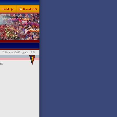
Redakcja
Kanał RSS
12 listopada 2012 r., godz: 18:30
in