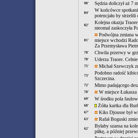
Sędzia doliczył aż 7 m
90'
W końcówce spotkania
84'
potencjału by strzeli
Kolejna okazja Traore
82'
nieomal zaskoczyła Pa
Podwójna zmiana w 
miejsce wchodzi Rado
81'
Za Przemysława Pietr
Chwila przerwy w grz
78'
Uderza Traore. Celnie
78'
Michał Szewczyk zm
75'
Podobno radość kibic
73'
Szczecina.
Mimo padającego desz
72'
W miejsce Łukasza 
70'
W środku pola faulo
69'
Żółta kartka dla Burl
68'
Kiks Djousse był w
67'
Rafał Boguski zmie
63'
Byłaby szansa na kole
62'
piłkę, a później przew