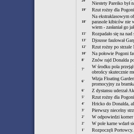
20'
Niestety Pareiko był n
Rzut rożny dla Pogon
19'
Na ekstraklasowym obi
parasole kibiców nie 
18'
wiem - zasłaniał go jak
Rozpadało się na nad
15'
Djousse faulował Garg
13'
Rzut rożny po strzale 
12'
Na połowie Pogoni fa
10'
Znów rajd Donalda po
8'
W środku pola przejął
7'
obrońcy skutecznie mu
Wizja Floating Garden
6'
promocyjny za bramk
Z dystansu uderzał Ak
6'
Rzut rożny dla Pogon
5'
Hricko do Donalda, ale
4'
Pierwszy niecelny str
3'
W odpowiedzi korner 
2'
W pole karne wdarł się
2'
Rozpoczęli Portowcy.
1'