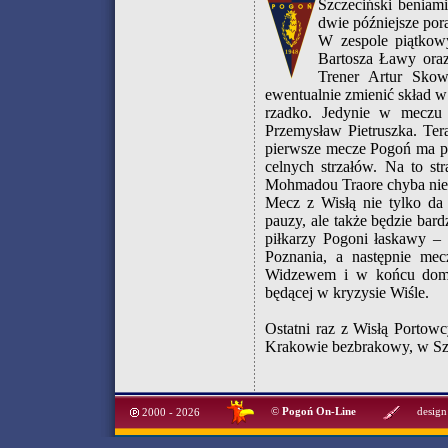
Szczeciński beniam
dwie późniejsze pora
W zespole piątkow
Bartosza Ławy oraz
Trener Artur Skow
ewentualnie zmienić skład w
rzadko. Jedynie w meczu 
Przemysław Pietruszka. Ter
pierwsze mecze Pogoń ma p
celnych strzałów. Na to st
Mohmadou Traore chyba nie 
Mecz z Wisłą nie tylko da
pauzy, ale także będzie bard
piłkarzy Pogoni łaskawy 
Poznania, a następnie mec
Widzewem i w końcu domo
będącej w kryzysie Wiśle.
Ostatni raz z Wisłą Portow
Krakowie bezbrakowy, w Szc
©
Pogoń On-Line
design
2000 - 2026