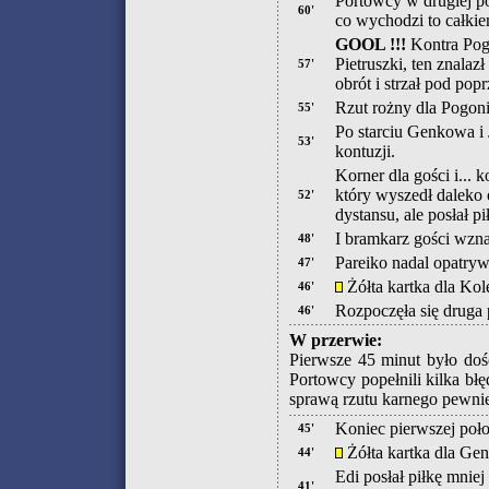
Portowcy w drugiej poł
60'
co wychodzi to całkie
GOOL !!!
Kontra Pogo
Pietruszki, ten znalaz
57'
obrót i strzał pod p
Rzut rożny dla Pogoni
55'
Po starciu Genkowa i 
53'
kontuzji.
Korner dla gości i...
który wyszedł daleko 
52'
dystansu, ale posłał p
I bramkarz gości wznaw
48'
Pareiko nadal opatryw
47'
Żółta kartka dla Kol
46'
Rozpoczęła się druga
46'
W przerwie:
Pierwsze 45 minut było do
Portowcy popełnili kilka bł
sprawą rzutu karnego pewni
Koniec pierwszej poł
45'
Żółta kartka dla Ge
44'
Edi posłał piłkę mniej
41'