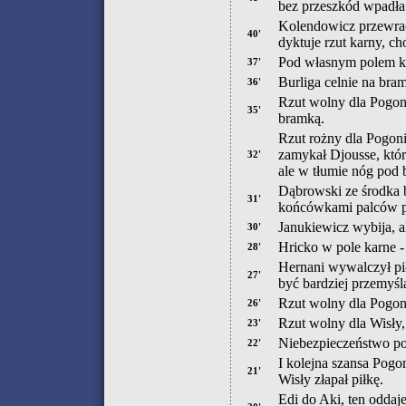
bez przeszkód wpadła
Kolendowicz przewrac
40'
dyktuje rzut karny, c
Pod własnym polem k
37'
Burliga celnie na bra
36'
Rzut wolny dla Pogoni
35'
bramką.
Rzut rożny dla Pogoni.
zamykał Djousse, który
32'
ale w tłumie nóg pod 
Dąbrowski ze środka b
31'
końcówkami palców pr
Janukiewicz wybija, al
30'
Hricko w pole karne - 
28'
Hernani wywalczył pił
27'
być bardziej przemyś
Rzut wolny dla Pogon
26'
Rzut wolny dla Wisły,
23'
Niebezpieczeństwo po
22'
I kolejna szansa Pogon
21'
Wisły złapał piłkę.
Edi do Aki, ten oddaj