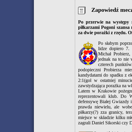
Zapowiedź mec
Po przerwie na występy 
piłkarzami Pogoni szansa n
za dwie porażki z rzędu. 
Po słabym poprze
lidze dopiero 7.
Michał Probierz,
jednak na to nie 
czterech punktów
podopieczni Probierza mi
kandydatami do spadku z ek
2:1(gol w ostatniej minuci
zawstydzająca porażka na wł
Latem w Krakowie pożegna
reprezentowali klub. Do 
defensywę Białej Gwiazdy i
prawda niewielu, ale wobec
piłkarzy(?) zza granicy, t
miejsce w składzie kilku m
zagrali Daniel Sikorski czy