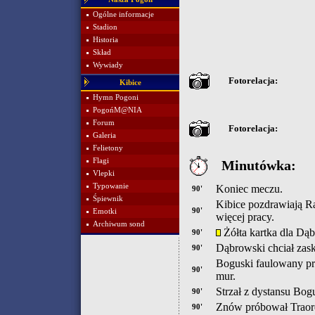
Ogólne informacje
Stadion
Historia
Skład
Wywiady
Fotorelacja:
Kibice
Hymn Pogoni
PogońM@NIA
Forum
Fotorelacja:
Galeria
Felietony
Flagi
Minutówka:
Vlepki
Typowanie
Koniec meczu.
90'
Śpiewnik
Kibice pozdrawiają R
90'
Emotki
więcej pracy.
Archiwum sond
Żółta kartka dla Dą
90'
Dąbrowski chciał zask
90'
Boguski faulowany prz
90'
mur.
Strzał z dystansu Bogu
90'
Znów próbował Traore
90'