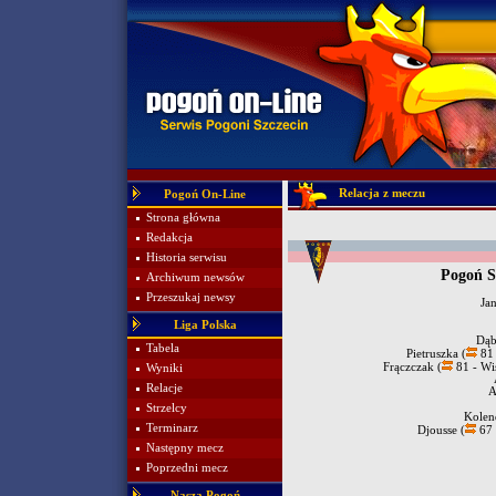
Relacja z meczu
Pogoń On-Line
Strona główna
Redakcja
Historia serwisu
Pogoń S
Archiwum newsów
Przeszukaj newsy
Ja
Liga Polska
Dąb
Tabela
Pietruszka (
81 
Frączczak (
81 - Wi
Wyniki
Relacje
A
Strzelcy
Kole
Terminarz
Djousse (
67 
Następny mecz
Poprzedni mecz
Nasza Pogoń