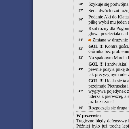
Szykuje się podwójna
58'
Seria dwóch rzut roż
57'
Podanie Aki do Klatta 
56'
piłkę wybił mu jeden
Rzut rożny dla Pogoni
55'
głową przeleciała nad
Zmiana w drużynie 
54'
GOL !!!
Kontra gości
53'
Górnika bez problemu
Na spalonym Marcin K
52'
GOL !!!
I znów Aka! P
pewnie posyła piłkę do
49'
tak precyzyjnym uder
GOL !!!
Udała się ta
przejmuje Pietruszka i
wygrywa pojedynek z 
47'
uderza z pierwszej, al
już bez szans!
Rozpoczęła się druga
46'
W przerwie:
Tragiczne błędy defensywy i
Później było już trochę le