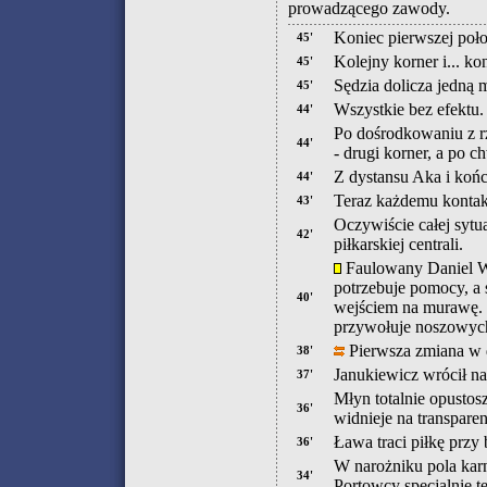
prowadzącego zawody.
Koniec pierwszej poł
45'
Kolejny korner i... kon
45'
Sędzia dolicza jedną 
45'
Wszystkie bez efektu.
44'
Po dośrodkowaniu z r
44'
- drugi korner, a po ch
Z dystansu Aka i koń
44'
Teraz każdemu kontakt
43'
Oczywiście całej sytu
42'
piłkarskiej centrali.
Faulowany Daniel Wó
potrzebuje pomocy, a
40'
wejściem na murawę. 
przywołuje noszowych
Pierwsza zmiana w d
38'
Janukiewicz wrócił n
37'
Młyn totalnie opustosz
36'
widnieje na transparen
Ława traci piłkę przy b
36'
W narożniku pola karn
34'
Portowcy specjalnie te