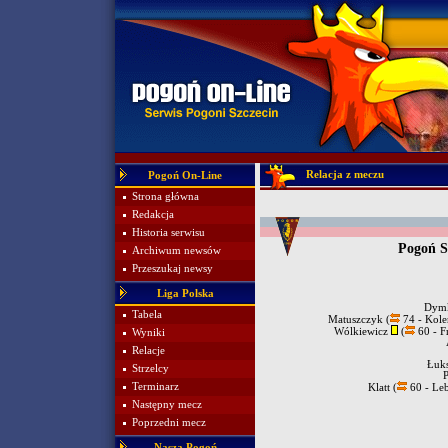
Relacja z meczu
Pogoń On-Line
Strona główna
Redakcja
Historia serwisu
Pogoń S
Archiwum newsów
Przeszukaj newsy
Liga Polska
Dym
Tabela
Matuszczyk (
74 - Kole
Wólkiewicz
(
60 - F
Wyniki
Relacje
Łuks
Strzelcy
P
Terminarz
Klatt (
60 - Le
Następny mecz
Poprzedni mecz
Nasza Pogoń