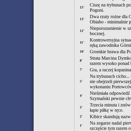
Ciszę na trybunach pr
15'
Pogoni.
Dwa rzuty rożne dla 
13'
Obiabo - minimalnie 
Nieporozumienie w szy
12'
bocznej.
Kontrowersyjna sytuac
11'
ręką zawodnika Górnik
Gromkie brawa dla Po
10'
Strata Marcina Dymko
8'
razem wysoko ponad 
Gra, a raczej kopanin
7'
Na trybunach cicho...
nie obejrzeli pierwsz
5'
wykonaniu Portowców
Nieśmiała odpowiedź 
4'
Szymański pewnie ch
Trzecia minuta i znów
3'
łapie piłkę w ręce.
Kibice skandują nazwi
2'
Na zegarze nadal pierw
1'
szczęście tym razem o