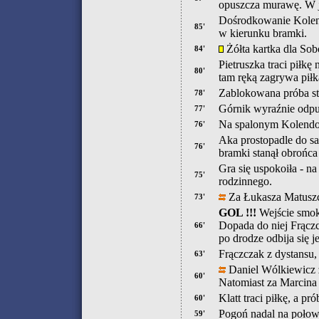
opuszcza murawę. W 
Dośrodkowanie Kolend
85'
w kierunku bramki.
Żółta kartka dla Sob
84'
Pietruszka traci piłkę
80'
tam ręką zagrywa piłk
Zablokowana próba st
78'
Górnik wyraźnie odpuś
77'
Na spalonym Kolendo
76'
Aka prostopadle do sa
76'
bramki stanął obrońca
Gra się uspokoiła - n
75'
rodzinnego.
Za Łukasza Matuszc
73'
GOL !!!
Wejście smoka 
Dopada do niej Frączc
66'
po drodze odbija się j
Frączczak z dystansu,
63'
Daniel Wólkiewicz 
60'
Natomiast za Marcina
Klatt traci piłkę, a p
60'
Pogoń nadal na połow
59'