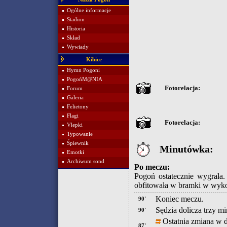
Ogólne informacje
Stadion
Historia
Skład
Wywiady
Kibice
Hymn Pogoni
PogońM@NIA
Fotorelacja:
Forum
Galeria
Felietony
Flagi
Fotorelacja:
Vlepki
Typowanie
Śpiewnik
Minutówka:
Emotki
Archiwum sond
Po meczu:
Pogoń ostatecznie wygrała.
obfitowała w bramki w wyk
Koniec meczu.
90'
Sędzia dolicza trzy mi
90'
Ostatnia zmiana w 
87'