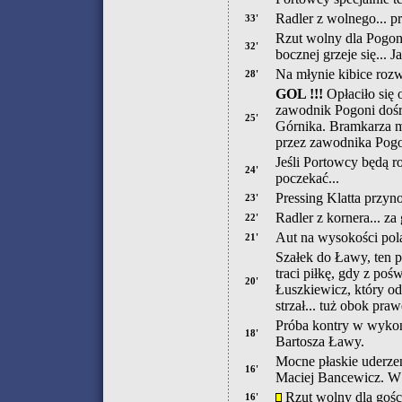
Radler z wolnego... p
33'
Rzut wolny dla Pogoni
32'
bocznej grzeje się... 
Na młynie kibice rozwi
28'
GOL !!!
Opłaciło się 
zawodnik Pogoni dośr
25'
Górnika. Bramkarza mó
przez zawodnika Pogo
Jeśli Portowcy będą r
24'
poczekać...
Pressing Klatta przyno
23'
Radler z kornera... z
22'
Aut na wysokości pola
21'
Szałek do Ławy, ten pi
traci piłkę, gdy z po
20'
Łuszkiewicz, który od
strzał... tuż obok pra
Próba kontry w wykona
18'
Bartosza Ławy.
Mocne płaskie uderzen
16'
Maciej Bancewicz. W o
Rzut wolny dla gośc
16'