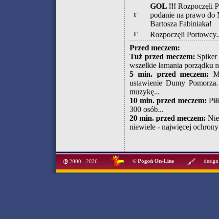
GOL !!!
Rozpoczęli Po
podanie na prawo do 
1'
Bartosza Fabiniaka!
Rozpoczęli Portowcy..
1'
Przed meczem:
Tuż przed meczem:
Spiker 
wszelkie łamania porządku na
5 min. przed meczem:
Mł
ustawienie Dumy Pomorza. 
muzykę...
10 min. przed meczem:
Pił
300 osób...
20 min. przed meczem:
Nie 
niewiele - najwięcej ochron
©
Pogoń On-Line
design
2000 - 2026