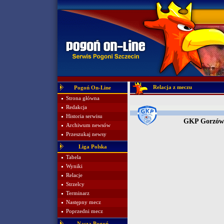
Relacja z meczu
Pogoń On-Line
Strona główna
Redakcja
Historia serwisu
GKP Gorzów
Archiwum newsów
Przeszukaj newsy
Liga Polska
Tabela
Wyniki
Relacje
Strzelcy
Terminarz
Następny mecz
Poprzedni mecz
Nasza Pogoń