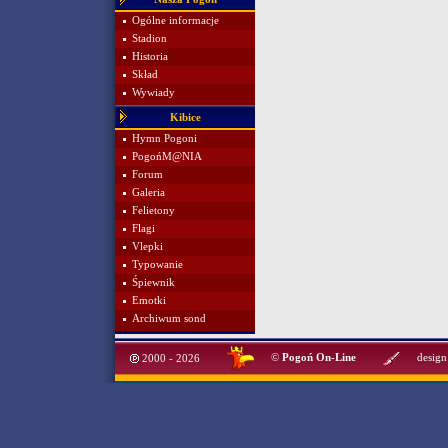
Ogólne informacje
Stadion
Historia
Skład
Wywiady
Kibice
Hymn Pogoni
PogońM@NIA
Forum
Galeria
Felietony
Flagi
Vlepki
Typowanie
Śpiewnik
Emotki
Archiwum sond
©
Pogoń On-Line
design
2000 - 2026