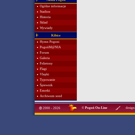
Ogólne informacje
Stadion
Historia
Skład
Wywiady
Kibice
Hymn Pogoni
PogońM@NIA
Forum
Galeria
Felietony
Flagi
Vlepki
Typowanie
Śpiewnik
Emotki
Archiwum sond
©
Pogoń On-Line
design
2000 - 2026