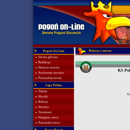
Relacja z meczu
Pogoń On-Line
Strona główna
Redakcja
Historia serwisu
KS Pol
Archiwum newsów
Przeszukaj newsy
Liga Polska
Tabela
Gr
Wyniki
Relacje
Strzelcy
Terminarz
Następny mecz
Poprzedni mecz
Nasza Pogoń