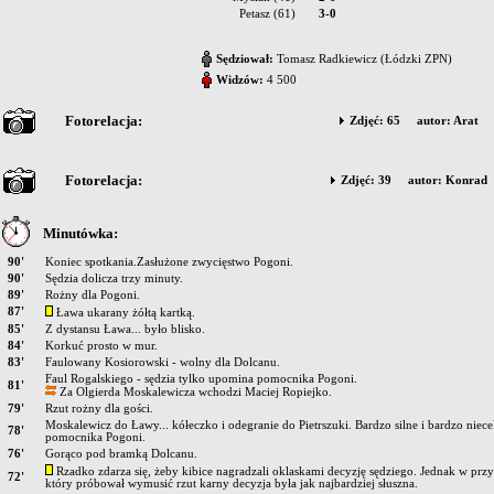
Petasz (61)
3-0
Sędziował:
Tomasz Radkiewicz (Łódzki ZPN)
Widzów:
4 500
Fotorelacja:
Zdjęć: 65 autor: Arat
Fotorelacja:
Zdjęć: 39 autor: Konrad
Minutówka:
90'
Koniec spotkania.Zasłużone zwycięstwo Pogoni.
90'
Sędzia dolicza trzy minuty.
89'
Rożny dla Pogoni.
87'
Ława ukarany żółtą kartką.
85'
Z dystansu Ława... było blisko.
84'
Korkuć prosto w mur.
83'
Faulowany Kosiorowski - wolny dla Dolcanu.
Faul Rogalskiego - sędzia tylko upomina pomocnika Pogoni.
81'
Za Olgierda Moskalewicza wchodzi Maciej Ropiejko.
79'
Rzut rożny dla gości.
Moskalewicz do Ławy... kółeczko i odegranie do Pietrszuki. Bardzo silne i bardzo niec
78'
pomocnika Pogoni.
76'
Gorąco pod bramką Dolcanu.
Rzadko zdarza się, żeby kibice nagradzali oklaskami decyzję sędziego. Jednak w pr
72'
który próbował wymusić rzut karny decyzja była jak najbardziej słuszna.