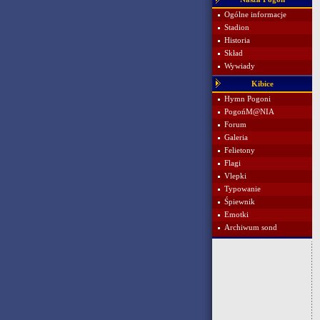
Ogólne informacje
Stadion
Historia
Skład
Wywiady
Kibice
Hymn Pogoni
PogońM@NIA
Forum
Galeria
Felietony
Flagi
Vlepki
Typowanie
Śpiewnik
Emotki
Archiwum sond