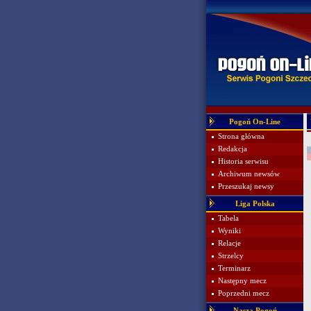
Pogoń On-Line
Strona główna
Redakcja
Historia serwisu
Archiwum newsów
Przeszukaj newsy
Liga Polska
Tabela
Wyniki
Relacje
Strzelcy
Terminarz
Następny mecz
Poprzedni mecz
Nasza Pogoń