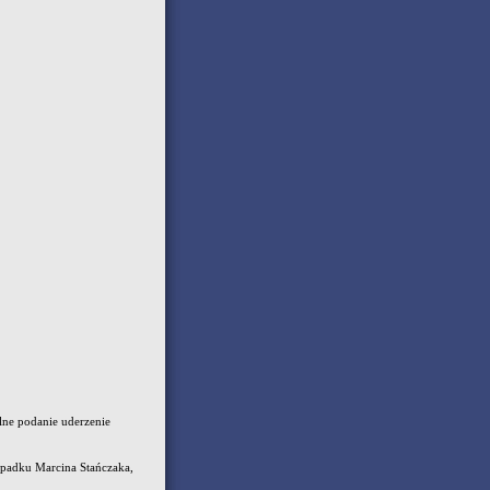
elne podanie uderzenie
zypadku Marcina Stańczaka,