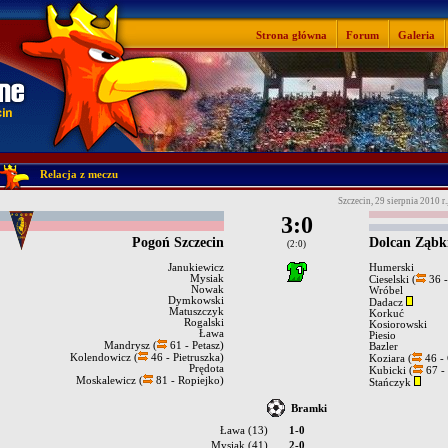
Strona główna
Forum
Galeria
Relacja z meczu
Szczecin, 29 sierpnia 2010 r.
3:0
Pogoń Szczecin
Dolcan Ząbk
(2:0)
Janukiewicz
Humerski
Mysiak
Cieselski (
36 -
Nowak
Wróbel
Dymkowski
Dadacz
Matuszczyk
Korkuć
Rogalski
Kosiorowski
Ława
Piesio
Mandrysz (
61 - Petasz)
Bazler
Kolendowicz (
46 - Pietruszka)
Koziara (
46 -
Prędota
Kubicki (
67 -
Moskalewicz (
81 - Ropiejko)
Stańczyk
Bramki
Ława (13)
1-0
Mysiak (41)
2-0