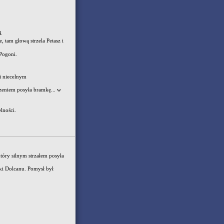
ł.
, tam głową strzela Petasz i
Pogoni.
i niecelnym
zeniem posyła bramkę... w
lności.
tóry silnym strzałem posyła
mki Dolcanu. Pomysł był