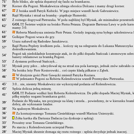
71'
Było blisko, ale sędzia dopatrzył się faulu na bramkarzu.
70'
Korner dla Pogoni. Moskalewicza ubiega obrońca Dolcanu i mamy drugi korner.
67'
Z boiska szedł Patryk Kubicki. W jego miejsce wszedł Jacek Gabrusiewicz.
66'
Rajd Mysiaka i strzał na bramkę - piąstkuje Humerski.
65'
Z rożnego dogrywał Pietrszuka. W polu najbliżej był Mysiak, ale minimalnie przestrzeli
GOL !!!
Świetne wejście na boisko Piotra Petasza. Dogranie Bartosza Ławy w pole karne
62'
mamy 3:0.
61'
Roberta Mandrysza zmienia Piotr Petasz. Gwizdy żegnają syna byłego szkoleniowca 
60'
Golkiper Pogoni wraca do gry.
59'
Urazu nabawił się Radosław Janukiewcz.
Rajd Piotra Prędoty środkiem pola... kończy się na odegraniu do Łukasza Matuszczyka 
57'
dośrodkowaniem.
Pogoń tak niedokładnie konstruuje atak, że do piłki dopada Stańczak i atomowym uder
54'
banery reklamowe za bramką Pogoni.
53'
Z dystansu próbował Stańczyk...
51'
Mysiak przy piłce... zdecydował się na strzał zza pola karnego, jednak znów zabrakło ce
50'
Na boisku leży Piotr Kosiorowski... coś często kładą piłkarze z Ząbek.
W drużynie gości Piotr Gawęcki zmienił Patryka Koziara.
46'
W jedenastce Pogoni za Roberta Kolendowicza wszedł Przemysław Pietruszka.
45'
3:0... nie, niestety Moskalewicz nie wykorzystał podania od Kolendowicza.
45'
Sędzia dolicza jedną minutę.
GOL !!!
Podanie wzdłuż linii Roberta Kolendowicza. Do piłki dopada Maciej Mysiak, k
41'
piłkę między nogami bramkarza gości.
Podanie do Mysiaka, ten przyjmuje na klatę i strzela... powiedzmy, że w kierunku bra
39'
dobry, ale wykonanie fatalne.
38'
Na spalonym Moskalewicz.
36'
Za kontuzjowanego Tomasza Ciesielskiego wszedł Mariusz Unierzyski.
34'
Żółta kartka dla Dariusza Dadacza (za dyskusje z sędzią).
33'
Poważny uraz Tomasza Ciesielskiego.
30'
Po starciu z Kolendowiczem ucierpiał Piesio.
28'
Maciej Mysiak słusznie domaga się rzutu rożnego - sędzia decyduje jednak inaczej.